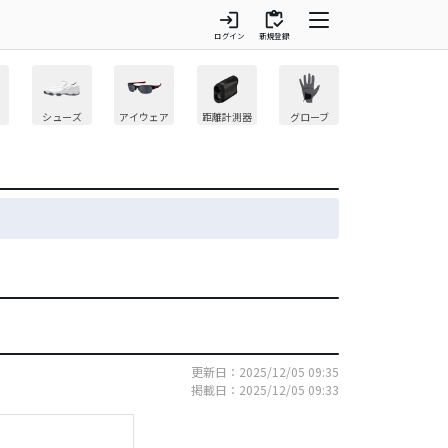
login
inventory
ログイン
新規登録
シューズ
アイウェア
距離計測器
グローブ
更新日：2025/12/05 09:35
掲載日：2025/12/05 09:33