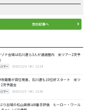
次の記事へ
リゾナ会場は石川遼ら3人が通過圏内 米ツアー2次予
会
2025/12/4（木）12:24
Aツアー
源寺龍憲が首位発進、石川遼も10位好スタート 米ツ
ー2次予選会
2025/12/3（水）13:36
Aツアー
年ぶり出場の松山英樹は8番手評価 ヒーロー・ワール
・チャレンジV予想