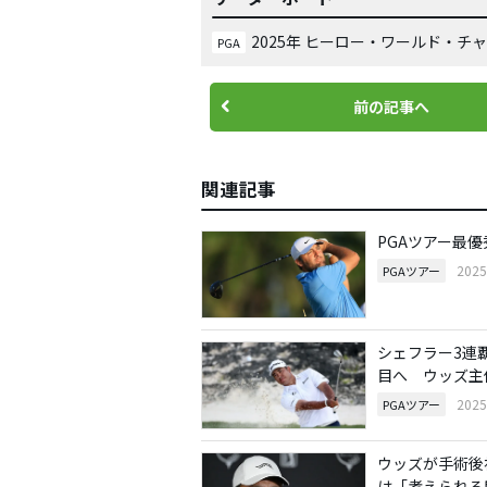
2025年 ヒーロー・ワールド・チ
PGA
前の記事へ
関連記事
PGAツアー最
202
PGAツアー
シェフラー3連
目へ ウッズ主
202
PGAツアー
ウッズが手術後
は「考えられる