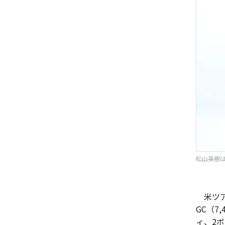
松山英樹は8
米ツア
GC（7
ィ、2