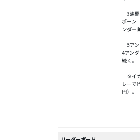
3連覇
ポーン
ンダー
5アン
4アン
続く。
タイガ
レーで行
円）。
リーダーボード