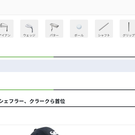
アイアン
ウェッジ
パター
ボール
シャフト
グリップ
るシェフラー、クラークら首位