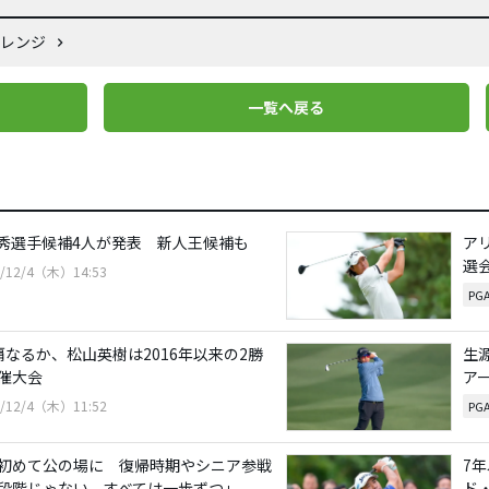
ャレンジ
一覧へ戻る
優秀選手候補4人が発表 新人王候補も
ア
選
5/12/4（木）14:53
PG
覇なるか、松山英樹は2016年以来の2勝
生
催大会
ア
5/12/4（木）11:52
PG
初めて公の場に 復帰時期やシニア参戦
7
段階じゃない。すべては一歩ずつ」
ド