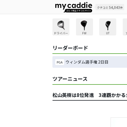
54,043
クチコミ
件
ドライバー
FW
UT
リーダーボード
ウィンダム選手権 2日目
PGA
ツアーニュース
松山英樹は8位発進 3連覇かか