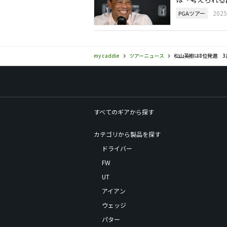
202
PGAツアー
my caddie
ツアーニュース
松山英樹は8位発進 
すべてのギアから探す
カテゴリから製品を探す
ドライバー
FW
UT
アイアン
ウェッジ
パター