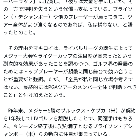
ーバーラップ」に出演し、「彼らは大金を手にしたが、そ
の一方で評判を失うという代償も支払っている。ブライソ
ン（・デシャンボー）や他のプレーヤーが戻ってきて、ツ
アー全体がより強くなるのであれば、私は構わない」と語
ったとのこと。
その理由をマキロイは、ライバルリーグの誕生によって
メジャー大会やライダーカップの注目度が高まったという
副次的な効果があったことを認めつつ、ゴルフ界の発展の
ためにはトッププレーヤーが頻繁に同じ舞台で競い合うこ
とが重要だと強調。ただ、「全員が私と同じ立場や考えで
はない。最終的にはPGAツアーのメンバー全体で判断すべき
こと」と付け加えたという。
昨年末、メジャー5勝のブルックス・ケプカ（米）が契約
を1年残してLIVゴルフを離脱したことで、同選手はもちろ
ん、今シーズン終了後に契約満了となるブライソン・デシ
ャンボー（米）らの動向に注目が集まっている。