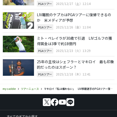
2025/12/27（土）12:14
PGAツアー
LIV離脱のケプカはPGAツアーに復帰できるの
か 米メディアが予想
2025/12/26（金）11:04
PGAツアー
ミト・ペレイラが30歳で引退 LIVゴルフの獲
得賞金は3季で約18億円
2025/12/23（火）13:29
PGAツアー
25年の主役はシェフラーとマキロイ 最も印象
的だったのはスポーン？
2025/12/18（木）12:41
PGAツアー
my caddie
ツアーニュース
マキロイ「私は構わない」 LIV移籍選手のPGAツアー復帰に理解
すべてのギアから探す