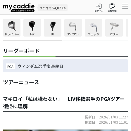
login
inventory
54,073
クチコミ
件
ログイン
新規登録
ドライバー
FW
UT
アイアン
ウェッジ
パター
リーダーボード
ウィンダム選手権 最終日
PGA
ツアーニュース
マキロイ「私は構わない」 LIV移籍選手のPGAツアー
復帰に理解
更新日：2026/01/03 11:27
掲載日：2026/01/03 11:01