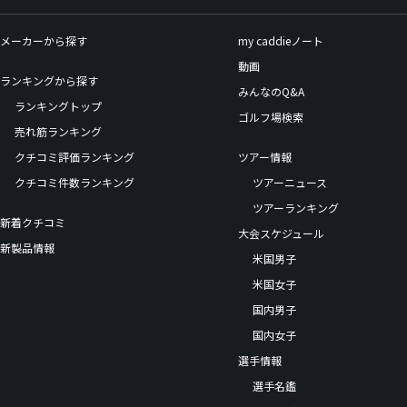
メーカーから探す
my caddieノート
動画
ランキングから探す
みんなのQ&A
ランキングトップ
ゴルフ場検索
売れ筋ランキング
クチコミ評価ランキング
ツアー情報
クチコミ件数ランキング
ツアーニュース
ツアーランキング
新着クチコミ
大会スケジュール
新製品情報
米国男子
米国女子
国内男子
国内女子
選手情報
選手名鑑