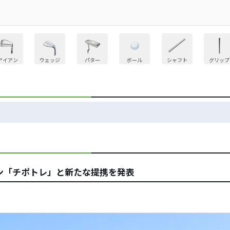
アイアン
ウェッジ
パター
ボール
シャフト
グリップ
ン「チポトレ」と新たな提携を発表