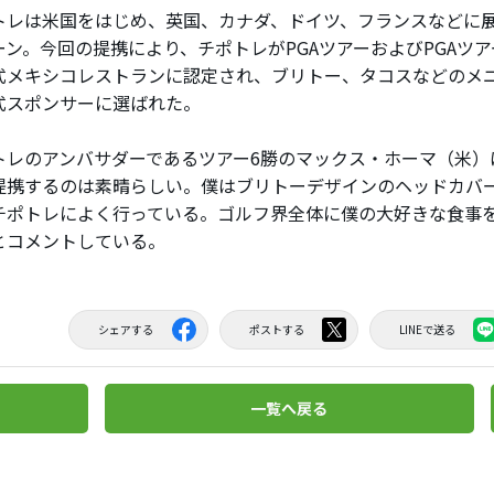
レは米国をはじめ、英国、カナダ、ドイツ、フランスなどに
ーン。今回の提携により、チポトレがPGAツアーおよびPGAツ
式メキシコレストランに認定され、ブリトー、タコスなどのメ
式スポンサーに選ばれた。
レのアンバサダーであるツアー6勝のマックス・ホーマ（米）
提携するのは素晴らしい。僕はブリトーデザインのヘッドカバ
チポトレによく行っている。ゴルフ界全体に僕の大好きな食事
とコメントしている。
シェアする
ポストする
LINEで送る
一覧へ戻る