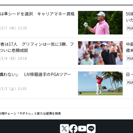
ーは準シードを選択 キャリアマネー資格
5
い
6/1/7（水）13:25
PG
勝者は17人 グリフィンは一気に3勝、フ
中
ついに悲願成就
歳
6/1/4（日）10:18
PG
構わない」 LIV移籍選手のPGAツアー
日
PG
6/1/3（土）11:01
コ料理チェーン「チポトレ」と新たな提携を発表