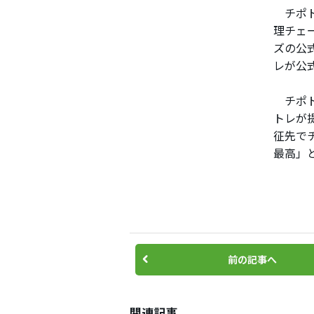
チポト
理チェ
ズの公
レが公
チポト
トレが
征先で
最高」
前の記事へ
関連記事