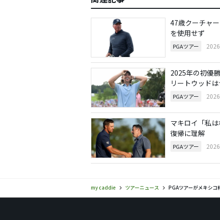
47歳クーチャ
を使用せず
202
PGAツアー
2025年の初優
リートウッドは
202
PGAツアー
マキロイ「私は
復帰に理解
202
PGAツアー
my caddie
ツアーニュース
PGAツアーがメキシ