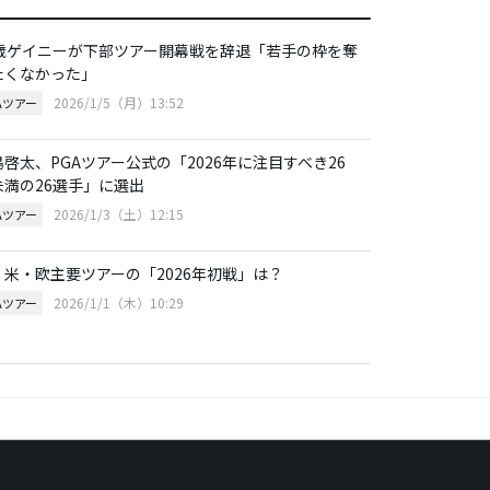
0歳ゲイニーが下部ツアー開幕戦を辞退「若手の枠を奪
たくなかった」
2026/1/5（月）13:52
Aツアー
島啓太、PGAツアー公式の「2026年に注目すべき26
未満の26選手」に選出
2026/1/3（土）12:15
Aツアー
・米・欧主要ツアーの「2026年初戦」は？
2026/1/1（木）10:29
Aツアー