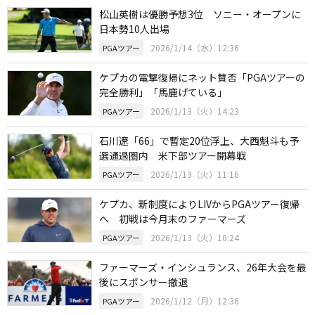
松山英樹は優勝予想3位 ソニー・オープンに
日本勢10人出場
2026/1/14（水）12:36
PGAツアー
ケプカの電撃復帰にネット賛否「PGAツアーの
完全勝利」「馬鹿げている」
2026/1/13（火）14:23
PGAツアー
石川遼「66」で暫定20位浮上、大西魁斗も予
選通過圏内 米下部ツアー開幕戦
2026/1/13（火）11:16
PGAツアー
ケプカ、新制度によりLIVからPGAツアー復帰
へ 初戦は今月末のファーマーズ
2026/1/13（火）10:24
PGAツアー
ファーマーズ・インシュランス、26年大会を最
後にスポンサー撤退
2026/1/12（月）12:36
PGAツアー