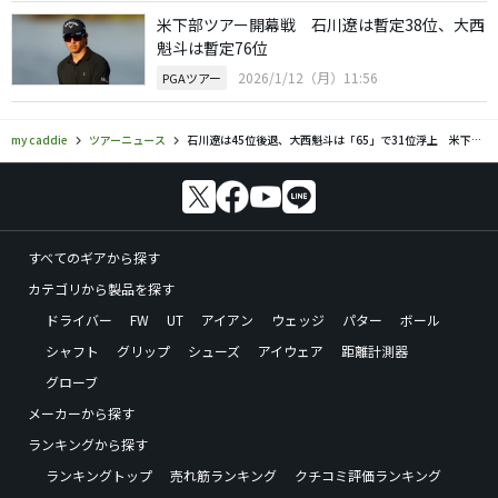
米下部ツアー開幕戦 石川遼は暫定38位、大西
魁斗は暫定76位
2026/1/12（月）11:56
PGAツアー
my caddie
ツアーニュース
石川遼は45位後退、大西魁斗は「65」で31位浮上 米下部ツアー開幕戦
すべてのギアから探す
カテゴリから製品を探す
ドライバー
FW
UT
アイアン
ウェッジ
パター
ボール
シャフト
グリップ
シューズ
アイウェア
距離計測器
グローブ
メーカーから探す
ランキングから探す
ランキングトップ
売れ筋ランキング
クチコミ評価ランキング