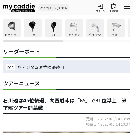
login
inventory
54,070
クチコミ
件
ログイン
新規登録
ドライバー
FW
UT
アイアン
ウェッジ
パター
リーダーボード
ウィンダム選手権 最終日
PGA
ツアーニュース
石川遼は45位後退、大西魁斗は「65」で31位浮上 米
下部ツアー開幕戦
更新日：2026/01/14 13:39
掲載日：2026/01/14 13:37