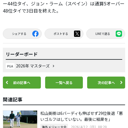
ー44位タイ、ジョン・ラーム（スペイン）は通算5オーバー
48位タイで3日目を終えた。
シェアする
ポストする
LINEで送る
リーダーボード
2026年 マスターズ
PGA
前の記事へ
一覧へ戻る
次の記事へ
関連記事
松山英樹は6バーディも伸ばせず29位後退「悪
いゴルフはしていない。最後に結果を」
2026/4/12（日）08:20
海外メジャー大会