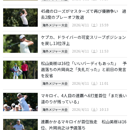
45歳のローズがマスターズで再び優勝争い 過
去2度のプレーオフ敗退
2026/4/11（土）15:59
海外メジャー大会
ケプカ、ドライバーの可変スリーブポジション
を戻し13位浮上
2026/4/11（土）11:53
海外メジャー大会
松山英樹は16位「いいバーディもあった」 予
選落ちの片岡尚之「失礼だった」と前日の発言
を反省
2026/4/11（土）11:01
海外メジャー大会
マキロイ、4人目の連覇へ6打差首位「まだ長い
道のりが残っている」
2026/4/11（土）10:13
海外メジャー大会
連覇かかるマキロイが首位独走 松山英樹は16
位、片岡尚之は予選落ち