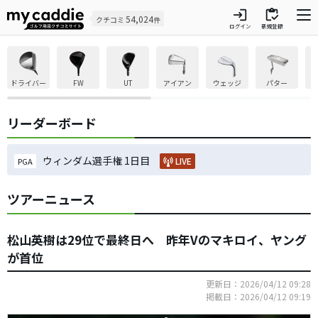
login
inventory
54,024
クチコミ
件
ログイン
新規登録
ドライバー
FW
UT
アイアン
ウェッジ
パター
リーダーボード
ウィンダム選手権 1日目
LIVE
PGA
ツアーニュース
松山英樹は29位で最終日へ 昨年Vのマキロイ、ヤング
が首位
更新日：2026/04/12 09:28
掲載日：2026/04/12 09:19