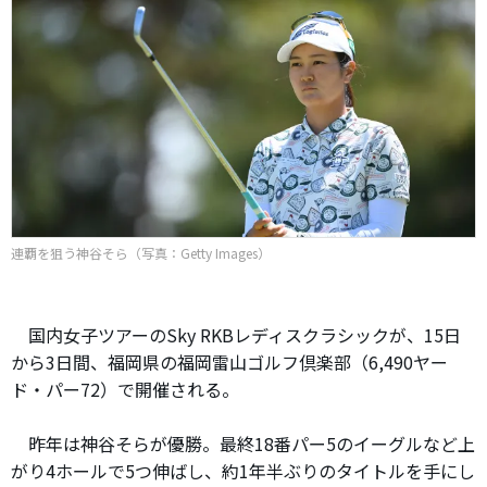
連覇を狙う神谷そら（写真：Getty Images）
国内女子ツアーのSky RKBレディスクラシックが、15日
から3日間、福岡県の福岡雷山ゴルフ倶楽部（6,490ヤー
ド・パー72）で開催される。
昨年は神谷そらが優勝。最終18番パー5のイーグルなど上
がり4ホールで5つ伸ばし、約1年半ぶりのタイトルを手にし