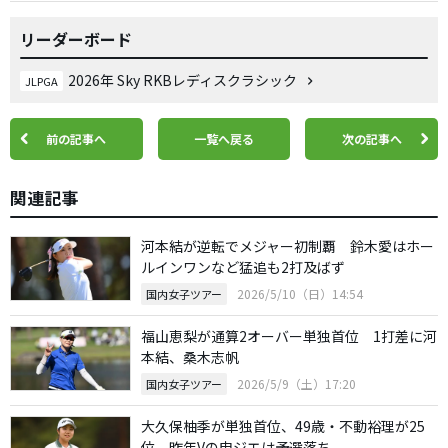
リーダーボード
2026年 Sky RKBレディスクラシック
JLPGA
前の記事へ
一覧へ戻る
次の記事へ
関連記事
河本結が逆転でメジャー初制覇 鈴木愛はホー
ルインワンなど猛追も2打及ばず
2026/5/10（日）14:54
国内女子ツアー
福山恵梨が通算2オーバー単独首位 1打差に河
本結、桑木志帆
2026/5/9（土）17:20
国内女子ツアー
大久保柚季が単独首位、49歳・不動裕理が25
位 昨年Vの申ジエは予選落ち