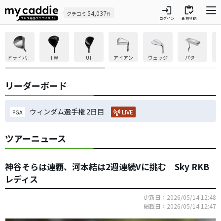
login
inventory
54,037
クチコミ
件
ログイン
新規登録
ドライバー
FW
UT
アイアン
ウェッジ
パター
リーダーボード
ウィンダム選手権 2日目
LIVE
PGA
ツアーニュース
神谷そらは連覇、河本結は2週連続Vに挑む Sky RKB
レディス
更新日：2026/05/14 12:48
掲載日：2026/05/14 12:47