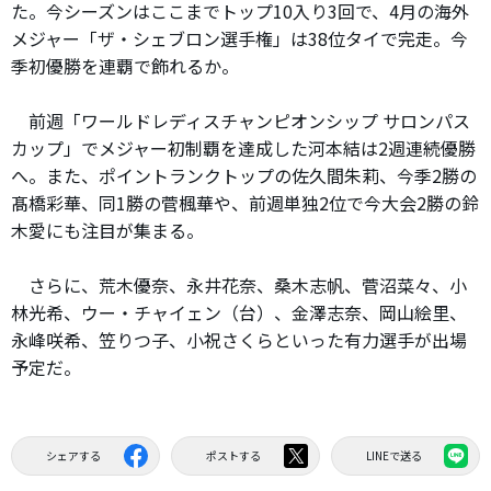
た。今シーズンはここまでトップ10入り3回で、4月の海外
メジャー「ザ・シェブロン選手権」は38位タイで完走。今
季初優勝を連覇で飾れるか。
前週「ワールドレディスチャンピオンシップ サロンパス
カップ」でメジャー初制覇を達成した河本結は2週連続優勝
へ。また、ポイントランクトップの佐久間朱莉、今季2勝の
髙橋彩華、同1勝の菅楓華や、前週単独2位で今大会2勝の鈴
木愛にも注目が集まる。
さらに、荒木優奈、永井花奈、桑木志帆、菅沼菜々、小
林光希、ウー・チャイェン（台）、金澤志奈、岡山絵里、
永峰咲希、笠りつ子、小祝さくらといった有力選手が出場
予定だ。
シェアする
ポストする
LINEで送る