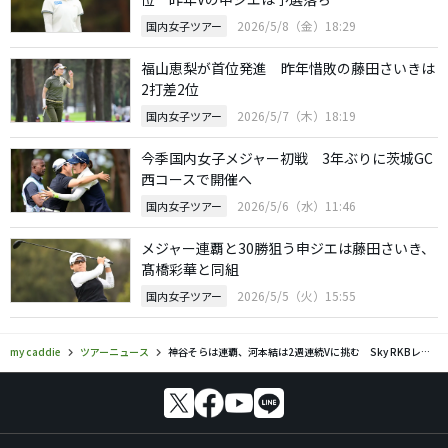
2026/5/8（金）18:29
国内女子ツアー
福山恵梨が首位発進 昨年惜敗の藤田さいきは
2打差2位
2026/5/7（木）18:19
国内女子ツアー
今季国内女子メジャー初戦 3年ぶりに茨城GC
西コースで開催へ
2026/5/6（水）11:46
国内女子ツアー
メジャー連覇と30勝狙う申ジエは藤田さいき、
髙橋彩華と同組
2026/5/5（火）15:55
国内女子ツアー
my caddie
ツアーニュース
神谷そらは連覇、河本結は2週連続Vに挑む Sky RKBレディス