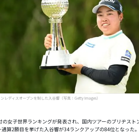
ンレディスオープンを制した入谷響（写真：Getty Images）
付の女子世界ランキングが発表され、国内ツアーのブリヂスト
ー通算2勝目を挙げた入谷響が34ランクアップの84位となった