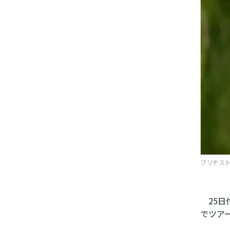
ブリヂスト
25日
でツア