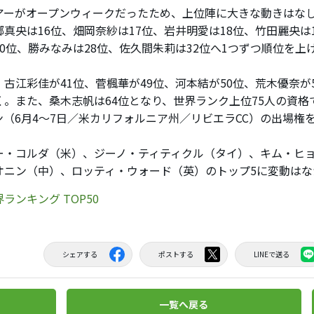
ーがオープンウィークだったため、上位陣に大きな動きはなし
郷真央は16位、畑岡奈紗は17位、岩井明愛は18位、竹田麗央は
20位、勝みなみは28位、佐久間朱莉は32位へ1つずつ順位を上
古江彩佳が41位、菅楓華が49位、河本結が50位、荒木優奈が5
く。また、桑木志帆は64位となり、世界ランク上位75人の資格
ン（6月4～7日／米カリフォルニア州／リビエラCC）の出場権
・コルダ（米）、ジーノ・ティティクル（タイ）、キム・ヒョ
オニン（中）、ロッティ・ウォード（英）のトップ5に変動はな
ランキング TOP50
シェアする
ポストする
LINEで送る
一覧へ戻る