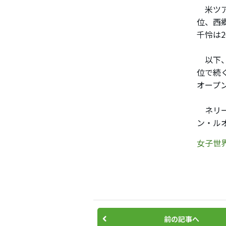
米ツア
位、西
千怜は
以下、
位で続
オープ
ネリー
ン・ル
女子世界
前の記事へ