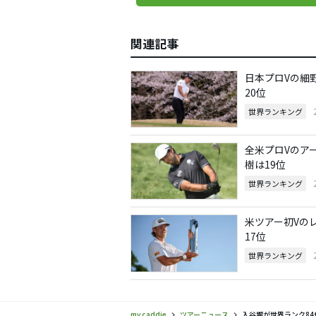
関連記事
日本プロVの細
20位
世界ランキング
全米プロVのア
樹は19位
世界ランキング
米ツアー初Vの
17位
世界ランキング
my caddie
ツアーニュース
入谷響が世界ランク8