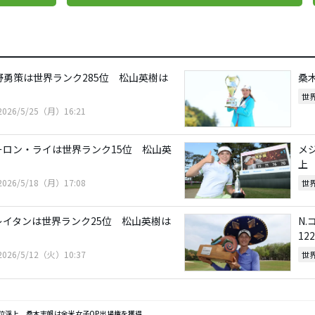
野勇策は世界ランク285位 松山英樹は
桑
世
2026/5/25（月）16:21
ーロン・ライは世界ランク15位 松山英
メ
上
2026/5/18（月）17:08
世
レイタンは世界ランク25位 松山英樹は
N
12
2026/5/12（火）10:37
世
4位浮上 桑木志帆は全米女子OP出場権を獲得