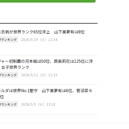
木志帆が世界ランク65位浮上 山下美夢有は8位
2026/5/19（火）12:34
界ランキング
ジャー初制覇の河本結は50位、原英莉花は125位に浮
 女子世界ランク
2026/5/12（火）11:33
界ランキング
.コルダは世界No.1堅守 山下美夢有は6位、菅沼菜々
2位
2026/5/5（火）13:18
界ランキング