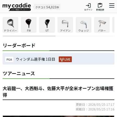
login
inventory
54,023
クチコミ
件
ログイン
新規登録
ドライバー
FW
UT
アイアン
ウェッジ
パター
リーダーボード
ウィンダム選手権 1日目
LIVE
PGA
ツアーニュース
大岩龍一、大西魁斗、佐藤大平が全米オープン出場権獲
得
更新日：2026/05/25 17:17
掲載日：2026/05/25 17:16