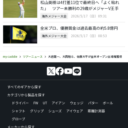
松山英樹は4打差11位で最終日へ「よく粘れ
た」 ツアー未勝利の29歳がメジャーV王手
2026/5/17（日）09:31
海外メジャー大会
全米プロ、優勝賞金は過去最高の約5.8億円
2026/5/17（日）08:53
海外メジャー大会
my caddie
ツアーニュース
大岩龍一、大西魁斗、佐藤大平が全米オープン出場権獲得
すべてのギアから探す
カテゴリから製品を探す
ドライバー
FW
UT
アイアン
ウェッジ
パター
ボール
シャフト
グリップ
シューズ
アイウェア
距離計測器
グローブ
メーカーから探す