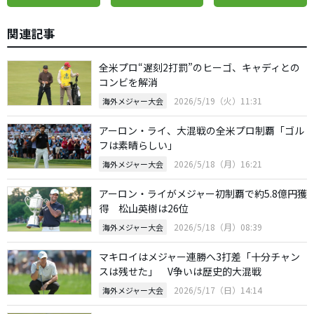
関連記事
全米プロ“遅刻2打罰”のヒーゴ、キャディとの
コンビを解消
2026/5/19（火）11:31
海外メジャー大会
アーロン・ライ、大混戦の全米プロ制覇「ゴル
フは素晴らしい」
2026/5/18（月）16:21
海外メジャー大会
アーロン・ライがメジャー初制覇で約5.8億円獲
得 松山英樹は26位
2026/5/18（月）08:39
海外メジャー大会
マキロイはメジャー連勝へ3打差「十分チャン
スは残せた」 V争いは歴史的大混戦
2026/5/17（日）14:14
海外メジャー大会