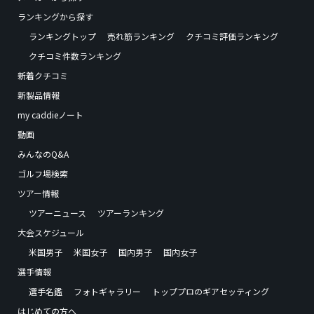
ランキングから探す
ランキングトップ
売れ筋ランキング
クチコミ評価ランキング
クチコミ件数ランキング
新着クチコミ
新製品情報
my caddieノート
動画
みんなのQ&A
ゴルフ場検索
ツアー情報
ツアーニュース
ツアーランキング
大会スケジュール
米国男子
米国女子
国内男子
国内女子
選手情報
選手名鑑
フォトギャラリー
トッププロのギアセッティング
はじめての方へ