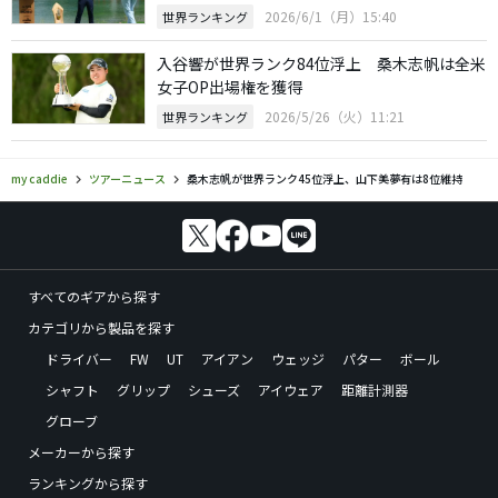
2026/6/1（月）15:40
世界ランキング
入谷響が世界ランク84位浮上 桑木志帆は全米
女子OP出場権を獲得
2026/5/26（火）11:21
世界ランキング
my caddie
ツアーニュース
桑木志帆が世界ランク45位浮上、山下美夢有は8位維持
すべてのギアから探す
カテゴリから製品を探す
ドライバー
FW
UT
アイアン
ウェッジ
パター
ボール
シャフト
グリップ
シューズ
アイウェア
距離計測器
グローブ
メーカーから探す
ランキングから探す