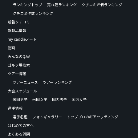
ランキングトップ
売れ筋ランキング
クチコミ評価ランキング
クチコミ件数ランキング
新着クチコミ
新製品情報
my caddieノート
動画
みんなのQ&A
ゴルフ場検索
ツアー情報
ツアーニュース
ツアーランキング
大会スケジュール
米国男子
米国女子
国内男子
国内女子
選手情報
選手名鑑
フォトギャラリー
トッププロのギアセッティング
はじめての方へ
よくある質問