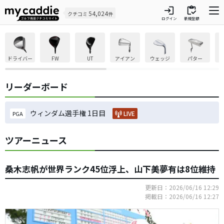
login
inventory
54,024
クチコミ
件
ログイン
新規登録
ドライバー
FW
UT
アイアン
ウェッジ
パター
リーダーボード
ウィンダム選手権 1日目
LIVE
PGA
ツアーニュース
桑木志帆が世界ランク45位浮上、山下美夢有は8位維持
更新日：2026/06/16 12:29
掲載日：2026/06/16 12:27