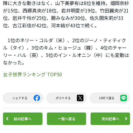
陣に大きな動きはなく、山下美夢有は8位を維持。畑岡奈紗
が15位、西郷真央が18位、岩井明愛が19位、竹田麗央が21
位、岩井千怜が25位、勝みなみが30位、佐久間朱莉が33
位、古江彩佳が42位、河本結が43位で続く。
1位のネリー・コルダ（米）、2位のジーノ・ティティク
ル（タイ）、3位のキム・ヒョージュ（韓）、4位のチャー
リー・ハル（英）、5位のイン・ルオニン（中）にも変動は
なかった。
女子世界ランキング TOP50
シェアする
ポストする
LINEで送る
前の記事へ
一覧へ戻る
次の記事へ