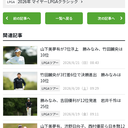
2026年 マイヤーLPGAクラシック
LPGA
前の記事へ
一覧へ戻る
次の記事へ
関連記事
山下美夢有が7位浮上 勝みなみ、竹田麗央は
10位
2026/6/21（日）08:43
LPGAツアー
竹田麗央が3打差6位で決勝進出 勝みなみは
10位
2026/6/20（土）09:29
LPGAツアー
勝みなみ、吉田優利が12位発進 岩井千怜は
25位
2026/6/19（金）09:11
LPGAツアー
山下美夢有、渋野日向子、西村優菜ら日本勢12