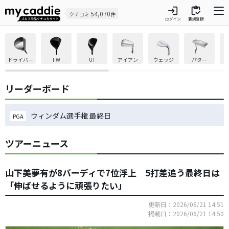
login
inventory
54,070
クチコミ
件
ログイン
新規登録
ドライバー
FW
UT
アイアン
ウェッジ
パター
リーダーボード
ウィンダム選手権 最終日
PGA
ツアーニュース
山下美夢有が8バーディで7位浮上 5打差追う最終日は
「伸ばせるように頑張りたい」
更新日：2026/06/21 14:51
掲載日：2026/06/21 14:50