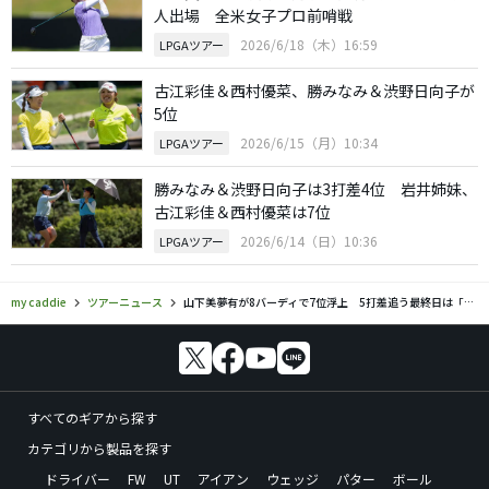
人出場 全米女子プロ前哨戦
2026/6/18（木）16:59
LPGAツアー
古江彩佳＆西村優菜、勝みなみ＆渋野日向子が
5位
2026/6/15（月）10:34
LPGAツアー
勝みなみ＆渋野日向子は3打差4位 岩井姉妹、
古江彩佳＆西村優菜は7位
2026/6/14（日）10:36
LPGAツアー
my caddie
ツアーニュース
山下美夢有が8バーディで7位浮上 5打差追う最終日は「伸ばせるように頑張りたい」
すべてのギアから探す
カテゴリから製品を探す
ドライバー
FW
UT
アイアン
ウェッジ
パター
ボール