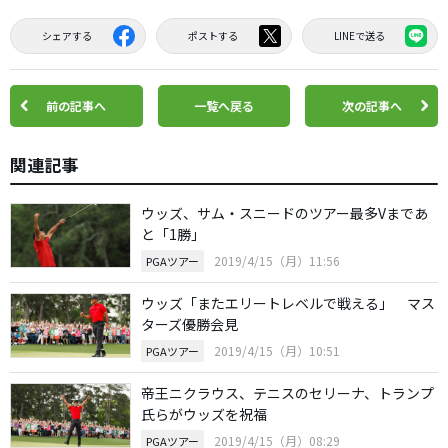
シェアする
ポストする
LINEで送る
前の記事へ
一覧へ戻る
次の記事へ
関連記事
ウッズ、サム・スニードのツアー最多Vまであ
と「1勝」
2019/4/15（月）11:56
PGAツアー
ウッズ「またエリートレベルで戦える」 マス
ターズ優勝会見
2019/4/15（月）10:51
PGAツアー
帝王ニクラウス、テニスのセリーナ、トランプ
氏らがウッズを祝福
2019/4/15（月）08:29
PGAツアー