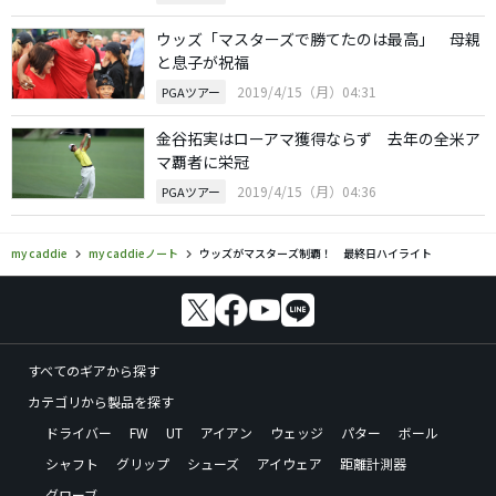
ウッズ「マスターズで勝てたのは最高」 母親
と息子が祝福
2019/4/15（月）04:31
PGAツアー
金谷拓実はローアマ獲得ならず 去年の全米ア
マ覇者に栄冠
2019/4/15（月）04:36
PGAツアー
my caddie
my caddieノート
ウッズがマスターズ制覇！ 最終日ハイライト
すべてのギアから探す
カテゴリから製品を探す
ドライバー
FW
UT
アイアン
ウェッジ
パター
ボール
シャフト
グリップ
シューズ
アイウェア
距離計測器
グローブ