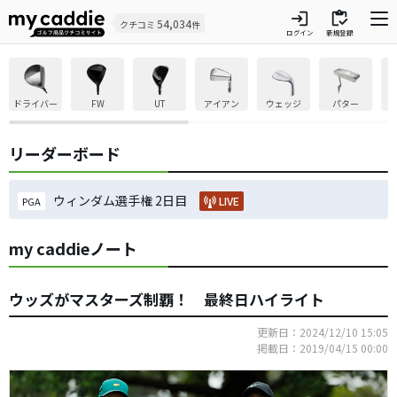
login
inventory
54,034
クチコミ
件
ログイン
新規登録
ドライバー
FW
UT
アイアン
ウェッジ
パター
リーダーボード
ウィンダム選手権 2日目
LIVE
PGA
my caddieノート
ウッズがマスターズ制覇！ 最終日ハイライト
更新日：2024/12/10 15:05
掲載日：2019/04/15 00:00