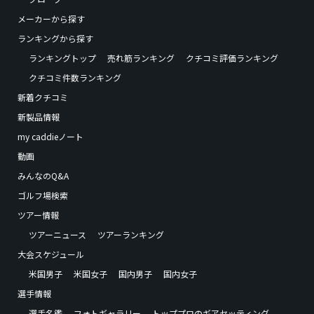
メーカーから探す
ランキングから探す
ランキングトップ
売れ筋ランキング
クチコミ評価ランキング
クチコミ件数ランキング
新着クチコミ
新製品情報
my caddieノート
動画
みんなのQ&A
ゴルフ場検索
ツアー情報
ツアーニュース
ツアーランキング
大会スケジュール
米国男子
米国女子
国内男子
国内女子
選手情報
選手名鑑
フォトギャラリー
トッププロのギアセッティング