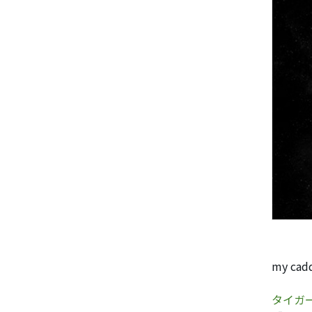
my ca
タイガ