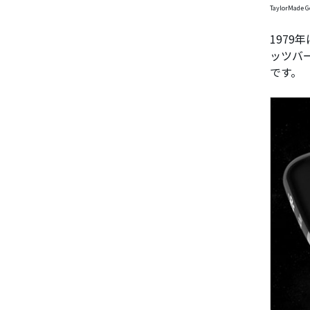
TaylorMade G
197
ッツバー
です。