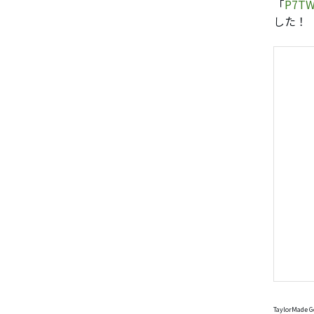
「
P7T
した！
TaylorMade G