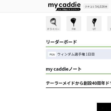
54,026
クチコミ
件
ドライバー
FW
UT
リーダーボード
ウィンダム選手権 1日目
PGA
my caddieノート
テーラーメイドから創設40周年ド