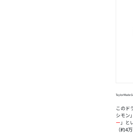
TaylorMade G
このド
シモン
ー
」と
（約4