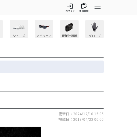
login
inventory
ログイン
新規登録
シューズ
アイウェア
距離計測器
グローブ
更新日：2024/12/10 15:05
掲載日：2019/04/22 00:00