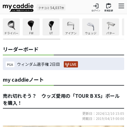
login
inventory
54,037
クチコミ
件
ログイン
新規登録
ドライバー
FW
UT
アイアン
ウェッジ
パター
リーダーボード
ウィンダム選手権 2日目
LIVE
PGA
my caddieノート
売れ切れそう？ ウッズ愛用の「TOUR B XS」ボール
を購入！
更新日：2024/12/10 15:05
掲載日：2019/04/19 00:00