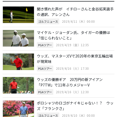
聞き慣れた声が イチローさんと金谷拓実選手
の通訳、アレンさん
2019/4/11（木）00:00
ゴルフニュース
マイケル・ジョーダン氏、タイガーの優勝は
「信じられないこと」
2019/4/19（金）12:35
PGAツアー
ウッズ、マスターズVで2020年の東京五輪出場
が現実味
2019/4/16（火）17:30
PGAツアー
ウッズの優勝ギア 20万円の新アイアン
「P7TW」で11年ぶりメジャーV
2019/4/16（火）12:30
PGAツアー
ポロシャツのロゴがナイキじゃない！？ ウッ
ズ「フランクさ」
2019/4/10（水）00:00
ゴルフニュース