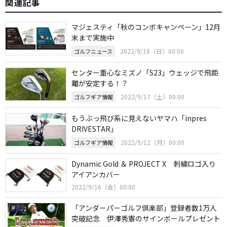
関連記事
マジェスティ「秋のコンボキャンペーン」12月
末まで実施中
2022/9/18（日）00:00
ゴルフニュース
センター重心なミズノ「S23」ウェッジで飛距
離が安定する！？
2022/9/17（土）00:00
ゴルフギア情報
もうぶっ飛び系に見えないヤマハ「inpres
DRIVESTAR」
2022/9/12（月）00:00
ゴルフギア情報
Dynamic Gold ＆ PROJECT X 刺繍ロゴ入り
アイアンカバー
2022/9/16（金）00:00
「アンダーパーゴルフ倶楽部」登録者数1万人
突破記念 伊澤秀憲のサインボールプレゼント