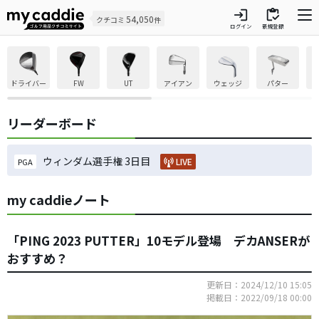
login
inventory
54,050
クチコミ
件
ログイン
新規登録
ドライバー
FW
UT
アイアン
ウェッジ
パター
リーダーボード
ウィンダム選手権 3日目
LIVE
PGA
my caddieノート
「PING 2023 PUTTER」10モデル登場 デカANSERが
おすすめ？
更新日：2024/12/10 15:05
掲載日：2022/09/18 00:00