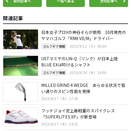
前の記事へ
一覧へ戻る
次の記事へ
関連記事
日本女子プロVの神谷そらが使用 10月発売の
ヤマハゴルフ「RMX VD/M」ドライバー
2023/9/12（火）00:00
ゴルフギア情報
USTマミヤのLIN-Q（リンク）が日本上陸
BLUE EXは叩けるシャフト
2023/8/24（木）18:00
ゴルフギア情報
MILLED GRIND 4 WEDGE あらゆる状況で狙
い通りのスピン性能を発揮
2023/8/17（木）17:36
フットジョイ史上最軽量のスパイクレス
「SUPERLITES XP」が新登場
2023/8/17（木）14:21