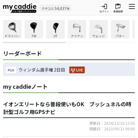
login
inventory
54,037
クチコミ
件
ログイン
新規登録
ドライバー
FW
UT
アイアン
ウェッジ
パター
リーダーボード
ウィンダム選手権 2日目
LIVE
PGA
my caddieノート
イオンエリートなら普段使いもOK ブッシュネルの時
計型ゴルフ用GPSナビ
更新日：2024/12/10 15:05
掲載日：2023/09/21 00:00