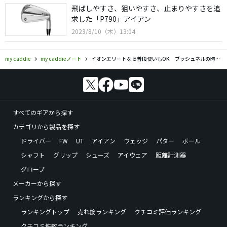
飛ばしやすさ、狙いやすさ、止まりやすさを追
求した「P790」アイアン
2023/8/10（木）13:04
my caddie
my caddieノート
イオンエリートなら普段使いもOK ブッシュネルの時計型ゴルフ用GPSナビ
すべてのギアから探す
カテゴリから製品を探す
ドライバー
FW
UT
アイアン
ウェッジ
パター
ボール
シャフト
グリップ
シューズ
アイウェア
距離計測器
グローブ
メーカーから探す
ランキングから探す
ランキングトップ
売れ筋ランキング
クチコミ評価ランキング
クチコミ件数ランキング