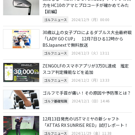
力をHC10のアマとプロコーチが確かめてみた
【前編】
2024/12/9（月）00:00
ゴルフニュース
30歳以上の女子プロによるダブルス大会最終戦
「LADY GO CUP」 12月7日ひる12時から
BSJapanextで無料放送
2024/12/3（火）13:11
ゴルフニュース
ZENGOLFのスマホアプリが3万DL達成 推定
スコア判定機能などを追加
2024/12/2（月）13:33
ゴルフニュース
ゴルフで手首が痛い！その原因や予防策とは？
2024/12/1（日）14:46
ゴルフ基礎知識
12月13日発売のUSTマミヤの新シャフト
「ATTAS RX SUNRISE RED」試打レポート！
2024/11/29（金）11:38
ゴルフニュース