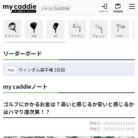
login
inventory
54,050
クチコミ
件
ログイン
新規登録
ドライバー
FW
UT
アイアン
ウェッジ
パター
リーダーボード
ウィンダム選手権 2日目
PGA
my caddieノート
ゴルフにかかるお金は？高いと感じるか安いと感じるか
はハマり度次第！？
更新日：2024/12/14 10:21
掲載日：2024/12/13 20:47