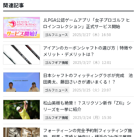
関連記事
JLPGA公認ゲームアプリ「女子プロゴルフ ヒ
ロインコレクション」正式サービス開始
2025/3/27（木）16:50
ゴルフニュース
アイアンのカーボンシャフトの選び方｜特徴や
メリット・デメリットは？
2025/3/27（木）12:01
ゴルフギア情報
日本シャフトのフィッティングラボが完成 池
田勇太、藤田さいきが通いまくる！？
2025/3/25（火）23:07
ゴルフニュース
松山英樹も絶賛！？スリクソン新作「ZXi」シ
リーズを一挙に紹介
2025/3/24（月）15:30
ゴルフギア情報
フォーティーンの完全予約制フィッティング施
設 群馬・高崎と神奈川・横浜の2か所で展開