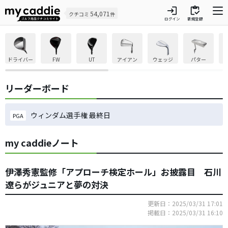
login
inventory
54,071
クチコミ
件
ログイン
新規登録
ドライバー
FW
UT
アイアン
ウェッジ
パター
リーダーボード
ウィンダム選手権 最終日
PGA
my caddieノート
伊澤秀憲監修「アプローチ検定ホール」お披露目 石川
遼らがジュニアと夢の対決
更新日：2025/03/31 17:01
掲載日：2025/03/31 16:10