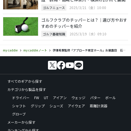
2025/3/21（金）10:00
ゴルフニュース
ゴルフクラブのチッパーとは？｜選び方やおす
すめのチッパーを紹介
2025/3/19（水）09:10
ゴルフ基礎知識
my caddie
my caddieノート
伊澤秀憲監修「アプローチ検定ホール」お披露目 石川遼らがジュニアと夢の対決
すべてのギアから探す
カテゴリから製品を探す
ドライバー
FW
UT
アイアン
ウェッジ
パター
ボール
シャフト
グリップ
シューズ
アイウェア
距離計測器
グローブ
メーカーから探す
ランキングから探す