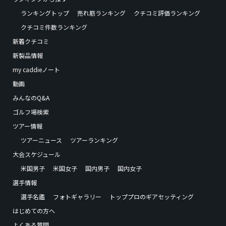
ランキングトップ
売れ筋ランキング
クチコミ評価ランキング
クチコミ件数ランキング
新着クチコミ
新製品情報
my caddieノート
動画
みんなのQ&A
ゴルフ場検索
ツアー情報
ツアーニュース
ツアーランキング
大会スケジュール
米国男子
米国女子
国内男子
国内女子
選手情報
選手名鑑
フォトギャラリー
トッププロのギアセッティング
はじめての方へ
よくある質問