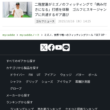
二階堂蓮がミズノのフィッティングで「病み付
きになる」打感を体験 ゴルフとスキージャン
プに共通するギア選び
2025/10/16（木）14:25
ゴルフニュース
my caddie
my caddieノート
ミズノ、世界で唯一のフィッティングツール「SET OPTIMIZER」運用開始
すべてのギアから探す
カテゴリから製品を探す
ドライバー
FW
UT
アイアン
ウェッジ
パター
ボール
シャフト
グリップ
シューズ
アイウェア
距離計測器
グローブ
メーカーから探す
ランキングから探す
ランキングトップ
売れ筋ランキング
クチコミ評価ランキング