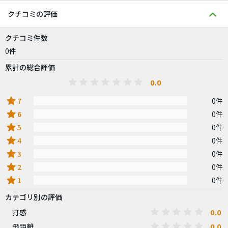
クチコミの評価
クチコミ件数
0件
累計の総合評価
0.0
star
7
0件
star
6
0件
star
5
0件
star
4
0件
star
3
0件
star
2
0件
star
1
0件
カテゴリ別の評価
0.0
打感
0.0
飛距離