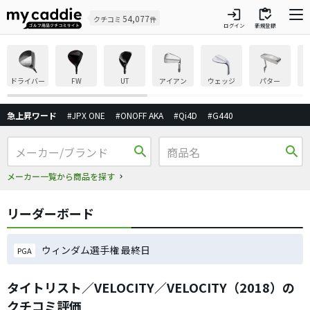
login
inventory
54,077
クチコミ
件
ログイン
新規登録
ドライバー
FW
UT
アイアン
ウェッジ
パター
急上昇ワード
#JPX ONE
#ONOFF AKA
#Qi4D
#G440
search
search
メーカー一覧から商品を探す
リーダーボード
ウィンダム選手権 最終日
PGA
タイトリスト／VELOCITY／VELOCITY（2018）の
クチコミ評価