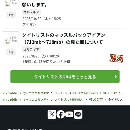
願いします。
ゴルフギア
1件
2025/10/30（木）15:25
ケイマン
タイトリストのマッスルバックアイアン
（712mb〜718mb）の見た目について
ゴルフギア
4件
2025/8/20（水）08:20
1年以内に95が切りたい会社員
タイトリストのQ&Aをもっと見る
my caddie
すべてのゴルフギア
ボール
タイトリスト(titleist)
VELOCITY
タイト
my caddie
すべてのゴルフギア
タイトリスト(titleist)
VELOCITY
タイトリスト／VELOCITY／VELOCITY（2018）の口コミ評価