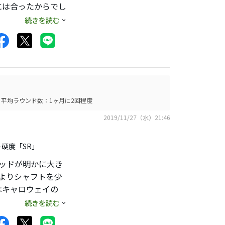
には合ったからでし
続きを読む
って構えると少し
出続けた、そんな感
います。
平均ラウンド数：1ヶ月に2回程度
2019/11/27（水）21:46
ト硬度「SR」
ヘッドが明かに大き
よりシャフトを少
はキャロウェイの
違和感を感じるか優し
続きを読む
芯で捉えるし、見た