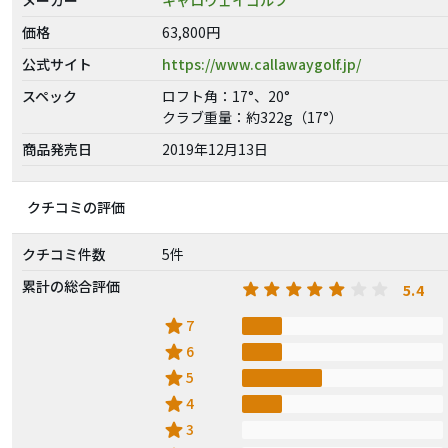
価格
63,800円
公式サイト
https://www.callawaygolf.jp/
スペック
ロフト角：17°、20°
クラブ重量：約322g（17°）
商品発売日
2019年12月13日
クチコミの評価
クチコミ件数
5件
累計の総合評価
5.4
star
7
star
6
star
5
star
4
star
3