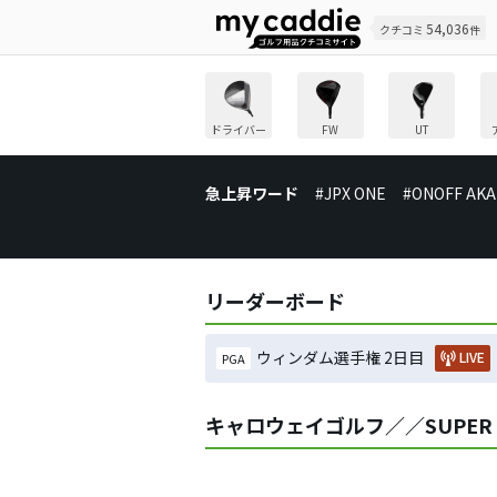
54,036
クチコミ
件
ドライバー
FW
UT
急上昇ワード
#JPX ONE
#ONOFF AKA
リーダーボード
ウィンダム選手権 2日目
LIVE
PGA
キャロウェイゴルフ／／SUPER 