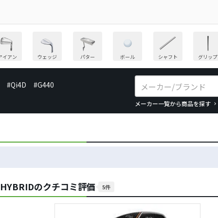
アイアン
ウェッジ
パター
ボール
シャフト
グリップ
#Qi4D
#G440
メーカー一覧から商品を探す
HYBRIDのクチコミ評価
5件