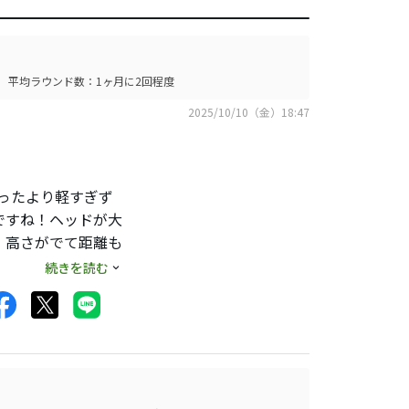
平均ラウンド数：1ヶ月に2回程度
2025/10/10（金）18:47
ったより軽すぎず
ですね！ヘッドが大
！高さがでて距離も
のでまっすぐ狙う感
続きを読む