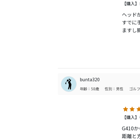
最大の
【購入】
ただ、
ヘッド
りを探
すでに
ますし
あとは
bunta320
年齢：58歳
性別：男性
ゴルフ
【購入】
G41
距離と