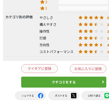
star
2
star
1
カテゴリ別の評価
5
やさしさ
3
構えやすさ
3
操作性
3
打感
4
方向性
3
コストパフォーマンス
マイギアに登録
お気に入りに登録
クチコミをする
シェアする
ポストする
LINEで送る