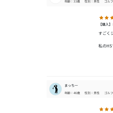
年齢：33歳
性別：男性
ゴルフ
【購入】
すごく
私のHS
また、
す。
それで
そのた
まっちー
す。
年齢：46歳
性別：男性
ゴルフ
（まさ
そのた