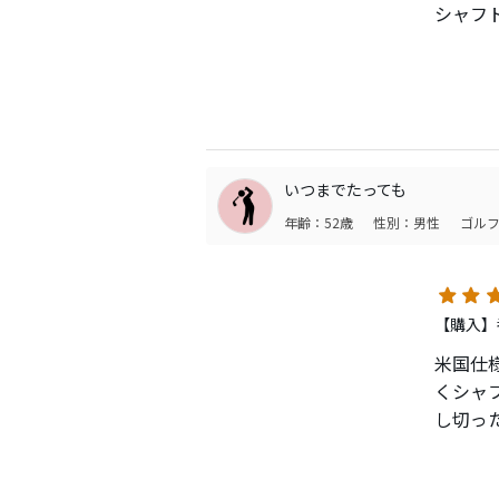
シャフ
ょうか
ハイブ
違和感
じでし
テクノ
いつまでたっても
年齢：52歳
性別：男性
ゴルフ
【購入】
米国仕
くシャ
し切っ
stee
く感じ