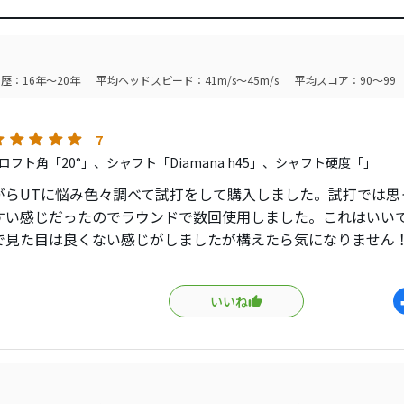
歴：16年～20年
平均ヘッドスピード：41m/s～45m/s
平均スコア：90～99
7
ロフト角「20°」、シャフト「Diamana h45」、シャフト硬度「」
がらUTに悩み色々調べて試打をして購入しました。試打では思
すい感じだったのでラウンドで数回使用しました。これはいい
で見た目は良くない感じがしましたが構えたら気になりません
いですよ！ただヘッドが大きいせいかコントロールは効かない
。今なら価格も安いのでお試しする価値あります。
いいね