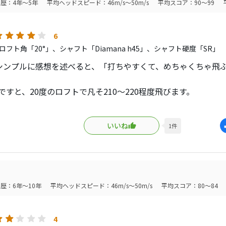
歴：4年～5年
平均ヘッドスピード：46m/s～50m/s
平均スコア：90～99
6
ロフト角「20°」、シャフト「Diamana h45」、シャフト硬度「SR」
シンプルに感想を述べると、「打ちやすくて、めちゃくちゃ飛
ですと、20度のロフトで凡そ210〜220程度飛びます。
ユーティリティにしてはヘッドがかなり大きいので、構えたと
いいね
1
件
いて、シャフトはユーティリティの長さなので、とてもミート
め、フェアウェイウッドとユーティリティの良いところを取っ
歴：6年～10年
平均ヘッドスピード：46m/s～50m/s
平均スコア：80～84
にスーパー‘ハイブリッド’）
め、私は5番ウッドの代わりに使用しています。
4