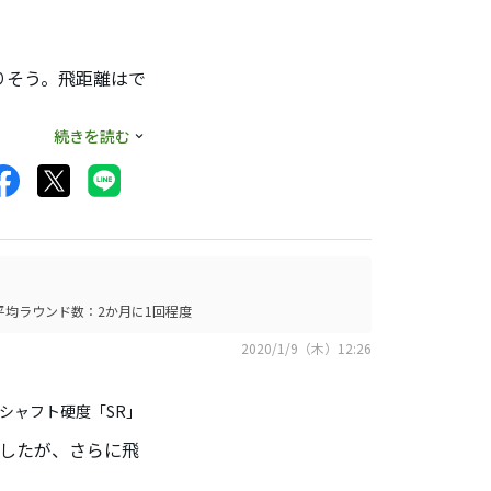
ングアイアンの上辺
りそう。飛距離はで
続きを読む
る品では無さそう。
平均ラウンド数：2か月に1回程度
2020/1/9（木）12:26
、シャフト硬度「SR」
ましたが、さらに飛