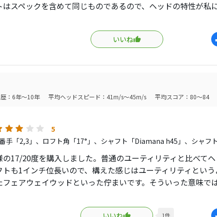
トはスペックを含めて同じものであるので、ヘッドの特性が私
。。
リッドよりもFWに近い形であることから、ハイブリッドとと思
いいね
を感じましたが、数球打つ内に、その違和感は消え、良い球が
た。
ロジーの進化を感じるクラブであり、使わない手はないかと思
歴：6年～10年
平均ヘッドスピード：41m/s～45m/s
平均スコア：80～84
5
番手「2,3」、ロフト角「17°」、シャフト「Diamana h45」、シャフ
様の17/20度を購入しました。普通のユーティリティと比べて
フトも1インチ位長いので、構えた感じはユーティリティという
たフェアウェイウッドといった佇まいです。そういった意味で
lhead FWと同じ路線です。ヘッドの大きさが目に付くので、
るかのどちらかと思います。自分には優しく見えました。よく
いいね
1
件