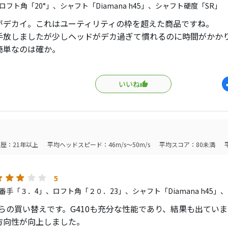
欠点は、価格が馬鹿みたいに高いことですね。
ロフト角「20°」、シャフト「Diamana h45」、シャフト硬度「SR」
今なら中古で良い価格になっているので、３番ウッドの下とロ
がデカイ。これはユーティリティの枠を超えた商品ですね。
している方には非常にオススメです！
手放しましたが少しヘッドがデカ過ぎて慣れるのに時間がかか
簡単なのは確か。
値段がね、、さすがにこれを2-3本買うってなると普通に売れ
いいね
歴：21年以上
平均ヘッドスピード：46m/s～50m/s
平均スコア：80未満
5
番手「３．4」、ロフト角「２０．23」、シャフト「Diamana h45」
0からの買い替えです。G410も充分な性能であり、結果も出てい
方向性が向上しました。