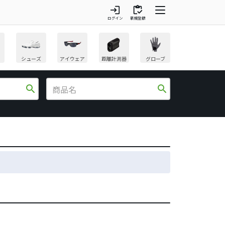
login
inventory
ログイン
新規登録
シューズ
アイウェア
距離計測器
グローブ
search
search