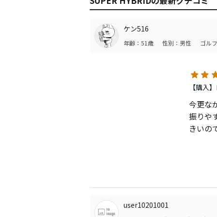
SUPER HYBRIDの最新クチコミ
ケン516
年齢：51歳
性別：男性
ゴルフ
【購入】
今更な
振りや
きいの
でてい
じです
user10201001