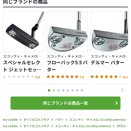
同じブランドの商品
スコッティ・キャメロン／SPECIAL SELECT
スコッティ・キャメロン／SPECIAL SELECT
スコッティ・キャメロン／SPECIAL SELECT
スペシャルセレク
フローバック5.5 パ
デルマー パター
ト ジェットセット
ター
ニューポート パタ
0.0
7.0
6.2
ー
同じブランドの商品一覧
my caddie
すべてのゴルフギア
パター
スコッティ・キャメロン(scottycameron)
my caddie
すべてのゴルフギア
スコッティ・キャメロン(scottycameron)
SPECIAL SELECT