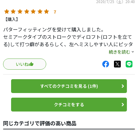
2020/7/25（土）20:40
7
【購入】
パターフィッティングを受けて購入しました。
セミアークタイプのストロークでディロフト(ロフトを立て
る)して打つ癖があるらしく、左へミスしやすい人にピッタ
リだそうです。
続きを読む
このスコッティキャメロンはロフトが3.5°。オデッセイ、ピ
いいね
ン、TMなどはすべて3.0°のため全部アウト。その中のマレ
ットタイプでベントネックとスラントネックがあります
が、このフローバック5.0はその間という希少な設定で非常
すべてのクチコミを見る (1件)
に結果が良い。左への引っかけは皆無です。
見た目はまったく気に入りませんが、結果が全てのパター
ですから(笑)
クチコミをする
OK同じ癖のある人はお試しください。
同じカテゴリで評価の高い商品