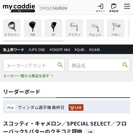
login
inventory
54,062
クチコミ
件
ログイン
新規登録
ドライバー
FW
UT
アイアン
ウェッジ
パター
急上昇ワード
#JPX ONE
#ONOFF AKA
#Qi4D
#G440
search
search
メーカー一覧から商品を探す
リーダーボード
ウィンダム選手権 最終日
LIVE
PGA
スコッティ・キャメロン／SPECIAL SELECT／フロ
ーバック5 パターのクチコミ評価
1件