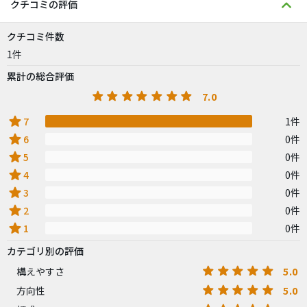
クチコミの評価
クチコミ件数
1件
累計の総合評価
7.0
star
7
1件
star
6
0件
star
5
0件
star
4
0件
star
3
0件
star
2
0件
star
1
0件
カテゴリ別の評価
5.0
構えやすさ
5.0
方向性