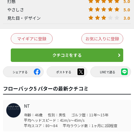
5.0
打感
5.0
やさしさ
3.0
見た目・デザイン
マイギアに登録
お気に入りに登録
クチコミをする
シェアする
ポストする
LINEで送る
フローバック5 パターの最新クチコミ
NT
年齢：46歳
性別：男性
ゴルフ歴：11年～15年
平均ヘッドスピード：41m/s～45m/s
平均スコア：80～84
平均ラウンド数：1ヶ月に2回程度