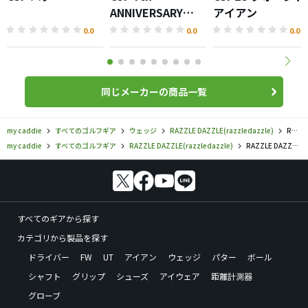
ANNIVERSARY
アイアン
BLACK Limited
0.0
0.0
0.0
Edition パター
同じメーカーの商品一覧
my caddie
すべてのゴルフギア
ウェッジ
RAZZLE DAZZLE(razzledazzle)
RAZZLE DAZZLE／／CS-05W.v ウェッジの口コミ評価
my caddie
すべてのゴルフギア
RAZZLE DAZZLE(razzledazzle)
RAZZLE DAZZLE／／CS-05W.v ウェッジの口コミ評価
すべてのギアから探す
カテゴリから製品を探す
ドライバー
FW
UT
アイアン
ウェッジ
パター
ボール
シャフト
グリップ
シューズ
アイウェア
距離計測器
グローブ