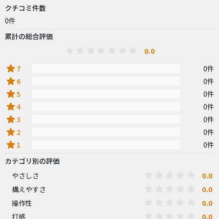
クチコミ件数
0件
累計の総合評価
0.0
star
7
0件
star
6
0件
star
5
0件
star
4
0件
star
3
0件
star
2
0件
star
1
0件
カテゴリ別の評価
0.0
やさしさ
0.0
構えやすさ
0.0
操作性
0.0
打感