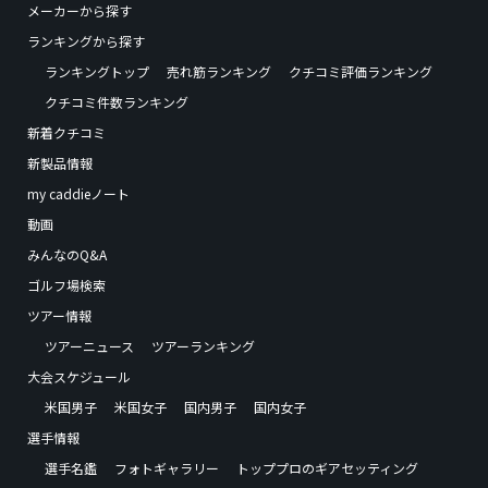
メーカーから探す
ランキングから探す
ランキングトップ
売れ筋ランキング
クチコミ評価ランキング
クチコミ件数ランキング
新着クチコミ
新製品情報
my caddieノート
動画
みんなのQ&A
ゴルフ場検索
ツアー情報
ツアーニュース
ツアーランキング
大会スケジュール
米国男子
米国女子
国内男子
国内女子
選手情報
選手名鑑
フォトギャラリー
トッププロのギアセッティング