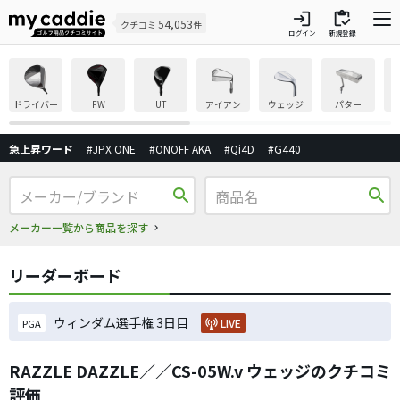
login
inventory
54,053
クチコミ
件
ログイン
新規登録
ドライバー
FW
UT
アイアン
ウェッジ
パター
急上昇ワード
#JPX ONE
#ONOFF AKA
#Qi4D
#G440
search
search
メーカー一覧から商品を探す
リーダーボード
ウィンダム選手権 3日目
LIVE
PGA
RAZZLE DAZZLE／／CS-05W.v ウェッジのクチコミ
評価