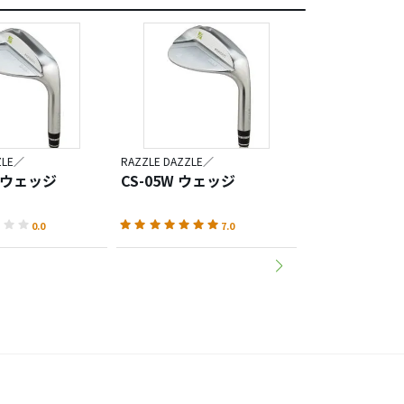
ZLE／
RAZZLE DAZZLE／
RAZZLE DAZZLE／
v ウェッジ
CS-05W ウェッジ
CSI-HEAVY
0.0
7.0