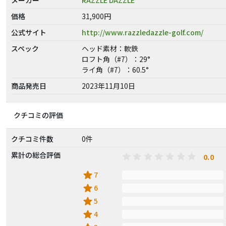
価格
31,900円
公式サイト
http://www.razzledazzle-golf.com/
スペック
ヘッド素材：軟鉄
ロフト角（#7）：29°
ライ角（#7）：60.5°
商品発売日
2023年11月10日
クチコミの評価
クチコミ件数
0件
累計の総合評価
0.0
star
7
star
6
star
5
star
4