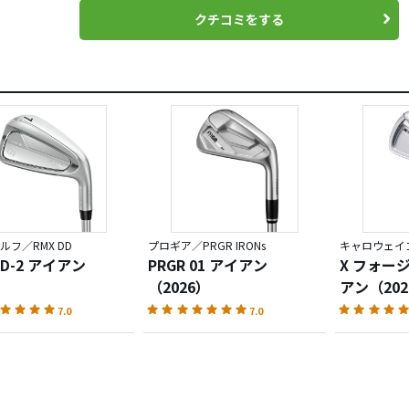
クチコミをする
ルフ／RMX DD
プロギア／PRGR IRONs
キャロウェイゴ
DD-2 アイアン
PRGR 01 アイアン
X フォー
（2026）
アン（202
7.0
7.0