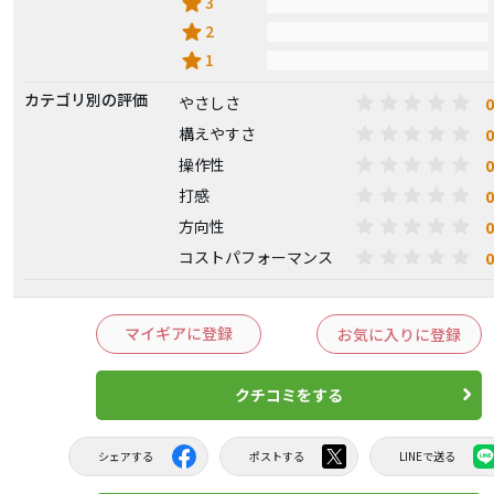
star
3
star
2
star
1
カテゴリ別の評価
0
やさしさ
0
構えやすさ
0
操作性
0
打感
0
方向性
0
コストパフォーマンス
マイギアに登録
お気に入りに登録
クチコミをする
シェアする
ポストする
LINEで送る