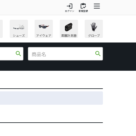
login
inventory
ログイン
新規登録
シューズ
アイウェア
距離計測器
グローブ
search
search