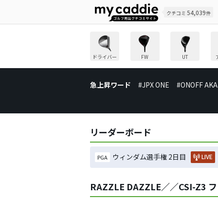
54,039
クチコミ
件
ドライバー
FW
UT
急上昇ワード
#JPX ONE
#ONOFF AKA
リーダーボード
ウィンダム選手権 2日目
LIVE
PGA
RAZZLE DAZZLE／／CSI-