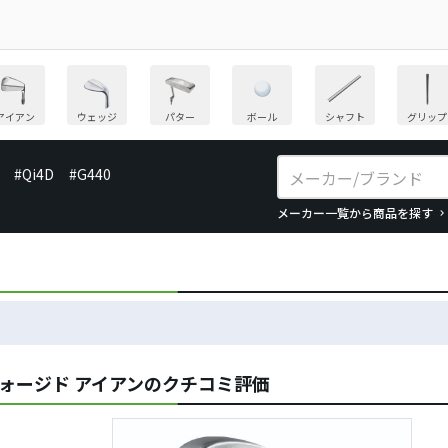
アイアン
ウェッジ
パター
ボール
シャフト
グリップ
#Qi4D
#G440
メーカー一覧から商品を探す
Z3 フォージド アイアンのクチコミ評価