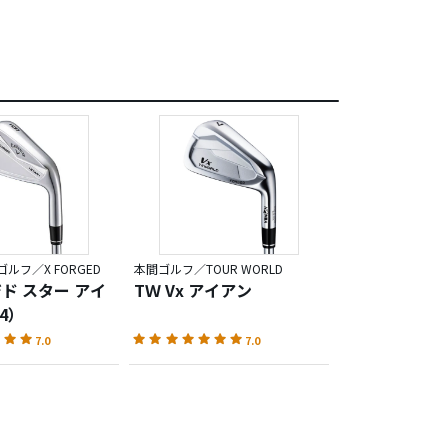
ルフ／X FORGED
本間ゴルフ／TOUR WORLD
ジド スター アイ
TＷ Vx アイアン
4）
7.0
7.0