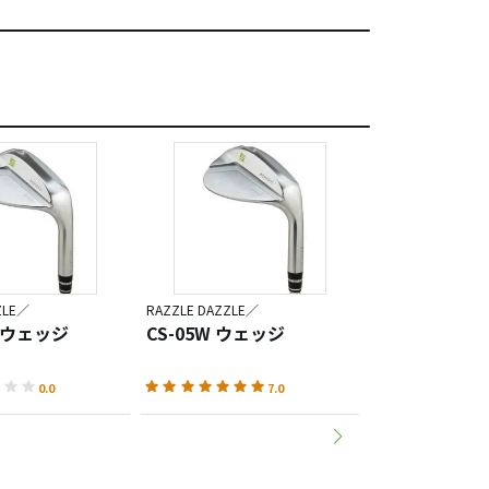
ZLE／
RAZZLE DAZZLE／
RAZZLE DAZZLE／
v ウェッジ
CS-05W ウェッジ
CSI-HEAVY
0.0
7.0