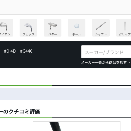
アイアン
ウェッジ
パター
ボール
シャフト
グリップ
#Qi4D
#G440
メーカー一覧から商品を探す
パターのクチコミ評価