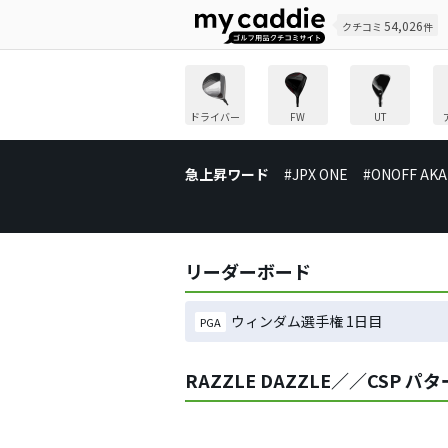
54,026
クチコミ
件
ドライバー
FW
UT
急上昇ワード
#JPX ONE
#ONOFF AKA
リーダーボード
ウィンダム選手権 1日目
PGA
RAZZLE DAZZLE／／CSP 