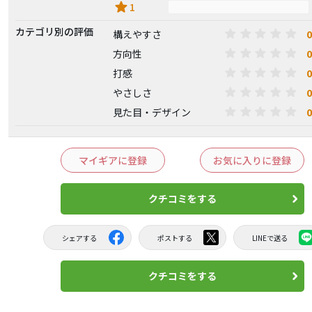
star
1
カテゴリ別の評価
0
構えやすさ
0
方向性
0
打感
0
やさしさ
0
見た目・デザイン
マイギアに登録
お気に入りに登録
クチコミをする
シェアする
ポストする
LINEで送る
クチコミをする