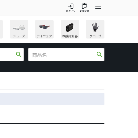
login
inventory
ログイン
新規登録
シューズ
アイウェア
距離計測器
グローブ
search
search