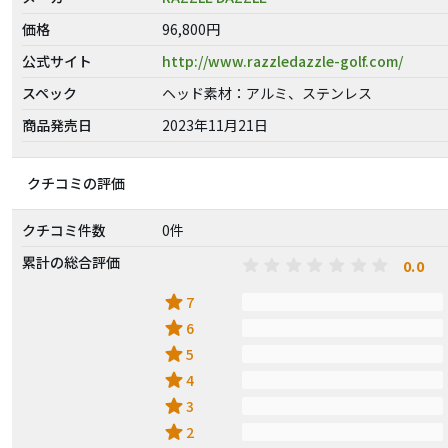
価格
96,800円
公式サイト
http://www.razzledazzle-golf.com/
スペック
ヘッド素材：アルミ、ステンレス
商品発売日
2023年11月21日
クチコミの評価
クチコミ件数
0件
累計の総合評価
0.0
star
7
star
6
star
5
star
4
star
3
star
2