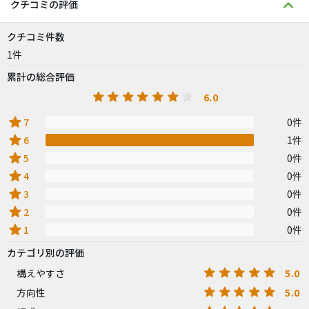
クチコミの評価
クチコミ件数
1件
累計の総合評価
6.0
star
7
0件
star
6
1件
star
5
0件
star
4
0件
star
3
0件
star
2
0件
star
1
0件
カテゴリ別の評価
5.0
構えやすさ
5.0
方向性