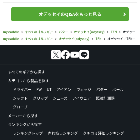
オデッセイのQ&Aをもっと見る
my caddie
すべてのゴルフギア
パター
オデッセイ(odyssey)
TEN
オデッセイ／TEN／TEN S TRIPLE TRACK パターの口コミ評価
my caddie
すべてのゴルフギア
オデッセイ(odyssey)
TEN
オデッセイ／TEN／TEN S TRIPLE TRACK パターの口コミ評価
すべてのギアから探す
カテゴリから製品を探す
ドライバー
FW
UT
アイアン
ウェッジ
パター
ボール
シャフト
グリップ
シューズ
アイウェア
距離計測器
グローブ
メーカーから探す
ランキングから探す
ランキングトップ
売れ筋ランキング
クチコミ評価ランキング