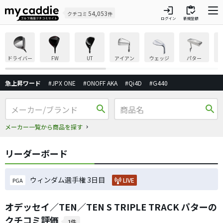
login
inventory
54,053
クチコミ
件
ログイン
新規登録
ドライバー
FW
UT
アイアン
ウェッジ
パター
急上昇ワード
#JPX ONE
#ONOFF AKA
#Qi4D
#G440
search
search
メーカー一覧から商品を探す
リーダーボード
ウィンダム選手権 3日目
LIVE
PGA
オデッセイ／TEN／TEN S TRIPLE TRACK パターの
クチコミ評価
1件