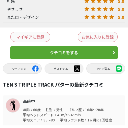
5.0
打感
5.0
やさしさ
5.0
見た目・デザイン
マイギアに登録
お気に入りに登録
クチコミをする
シェアする
ポストする
LINEで送る
TEN S TRIPLE TRACK パターの最新クチコミ
高確中
年齢：60歳
性別：男性
ゴルフ歴：16年～20年
平均ヘッドスピード：41m/s～45m/s
平均スコア：85～89
平均ラウンド数：1ヶ月に1回程度