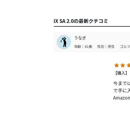
iX SA 2.0の最新クチコミ
うなぎ
年齢：41歳
性別：男性
ゴルフ
【購入】
今まで
で手に入
Amaz
太さも
く、さ
ローブ
いこう