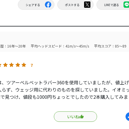
シェアする
ポストする
LINEで送る
歴：16年～20年
平均ヘッドスピード：41m/s～45m/s
平均スコア：85～89
7
は、ツアーベルベットラバー360を使用していましたが、値上
らず、ウェッジ用に代わりのものを探していました。イオミックiX
onで見つけ、値段も1000円ちょっとでしたので2本購入してみ
ツアーベルベットより少し太めでちょうど良く、モチモチ感の
すがといったところです。マイナス要素は見つかりません。近
いいね
をしないので、モチモチ感は力まずいい感じです。ウェッジ以
と思います。デザインもいいですよ。