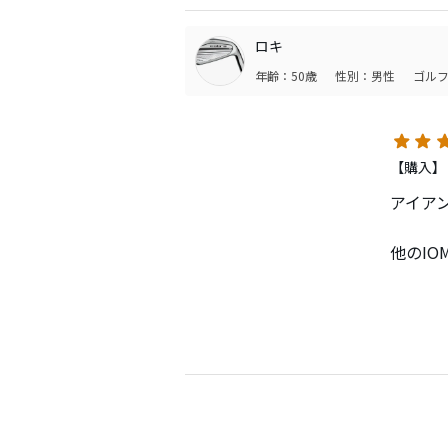
ロキ
年齢：50歳
性別：男性
ゴルフ
【購入】
アイア
他のI
までの
ただ残
ってし
これで