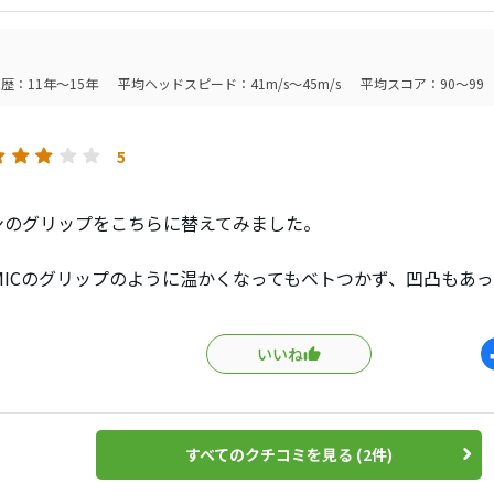
歴：11年～15年
平均ヘッドスピード：41m/s～45m/s
平均スコア：90～99
5
ンのグリップをこちらに替えてみました。
OMICのグリップのように温かくなってもベトつかず、凹凸もあ
グリップよりも最高！
いいね
念なことに細すぎて、テーパーも無く、女子用クラブを握って
まい残念。。泣く泣く別のグリップに替えました。
もう少し太いサイズのものが出てくれれば、間違いなくまた入
すべてのクチコミを見る (2件)