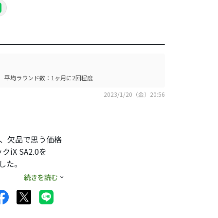
平均ラウンド数：1ヶ月に2回程度
2023/1/20（金）20:56
げ、欠品で思う価格
 SA2.0を
ました。
ある中にもヨレはな
続きを読む
めのアプローチはグ
外も全部これにして