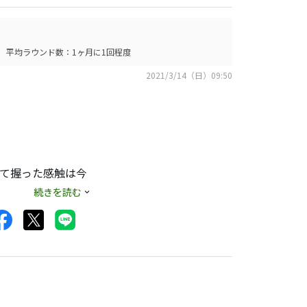
平均ラウンド数：1ヶ月に1回程度
2021/3/14（日）09:50
って握った感触は今
続きを読む
いるような感覚にな
れます。