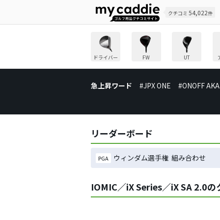
54,022
クチコミ
件
ドライバー
FW
UT
急上昇ワード
#JPX ONE
#ONOFF AKA
リーダーボード
ウィンダム選手権 組み合わせ
PGA
IOMIC／iX Series／iX SA 2