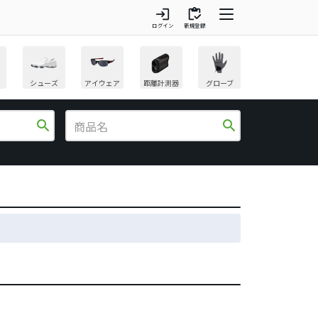
login
inventory
ログイン
新規登録
シューズ
アイウェア
距離計測器
グローブ
search
search