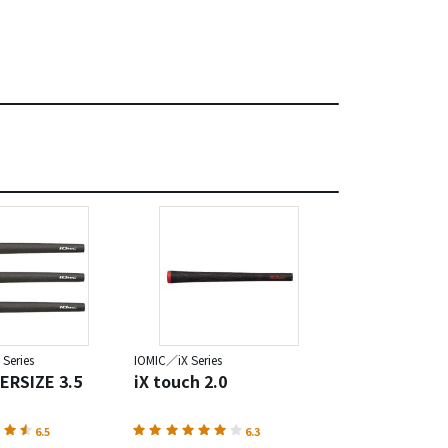
Series
IOMIC／iX Series
IOMIC／X-Evolution
ERSIZE 3.5
iX touch 2.0
X-EVOLUTION
6.5
6.3