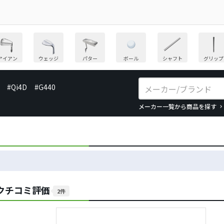
アイアン
ウェッジ
パター
ボール
シャフト
グリップ
#Qi4D
#G440
メーカー一覧から商品を探す
.0のクチコミ評価
2件