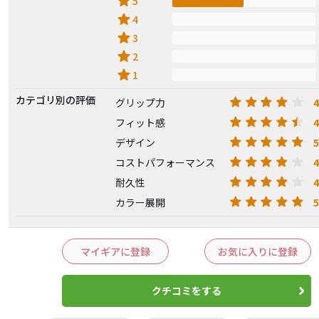
star
5
star
4
star
3
star
2
star
1
カテゴリ別の評価
4
グリップ力
4
フィット感
5
デザイン
4
コストパフォーマンス
4
耐久性
5
カラー展開
マイギアに登録
お気に入りに登録
クチコミをする