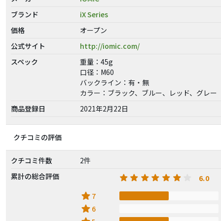
ブランド
iX Series
価格
オープン
公式サイト
http://iomic.com/
スペック
重量：45g
口径：M60
バックライン：有・無
カラー：ブラック、ブルー、レッド、グレー
商品登録日
2021年2月22日
クチコミの評価
クチコミ件数
2件
累計の総合評価
6.0
star
7
star
6