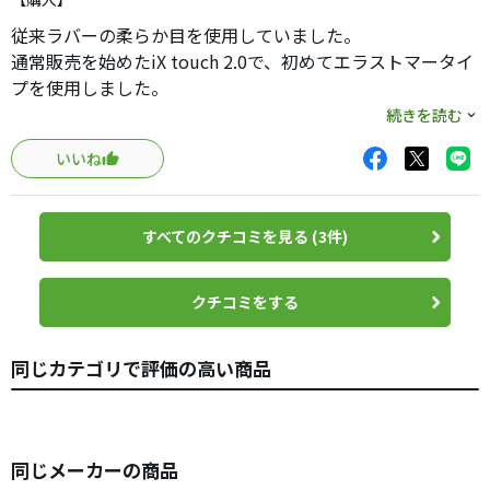
従来ラバーの柔らか目を使用していました。
通常販売を始めたiX touch 2.0で、初めてエラストマータイ
プを使用しました。
硬いのが苦手なため、この柔らかさでエラストマーは素晴
続きを読む
らしいです。
いいね
また、同社技術のLTCも搭載しており、ねじれ難さも実感で
きます。
強いて言えば、様々な色のプロトタイプがあるようなの
すべてのクチコミを見る (3件)
で、色のバリエーションが増えれば、コーディネイトもし
やすいかな。
耐久性はこれから評価します。
クチコミをする
柔らか目が好きな人にはお勧めです。
同じカテゴリで評価の高い商品
同じメーカーの商品