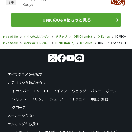
3件
Kooyu
IOMICのQ&Aをもっと見る
my caddie
すべてのゴルフギア
グリップ
IOMIC(iomic)
iX Series
IOMIC／iX Series／iX touch 2.0の口コミ評価
my caddie
すべてのゴルフギア
IOMIC(iomic)
iX Series
IOMIC／iX Series／iX touch 2.0の口コミ評価
すべてのギアから探す
カテゴリから製品を探す
ドライバー
FW
UT
アイアン
ウェッジ
パター
ボール
シャフト
グリップ
シューズ
アイウェア
距離計測器
グローブ
メーカーから探す
ランキングから探す
ランキングトップ
売れ筋ランキング
クチコミ評価ランキング