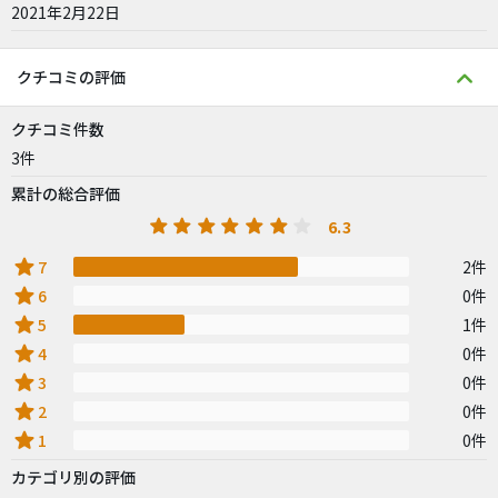
2021年2月22日
クチコミの評価
クチコミ件数
3件
累計の総合評価
6.3
star
7
2件
star
6
0件
star
5
1件
star
4
0件
star
3
0件
star
2
0件
star
1
0件
カテゴリ別の評価