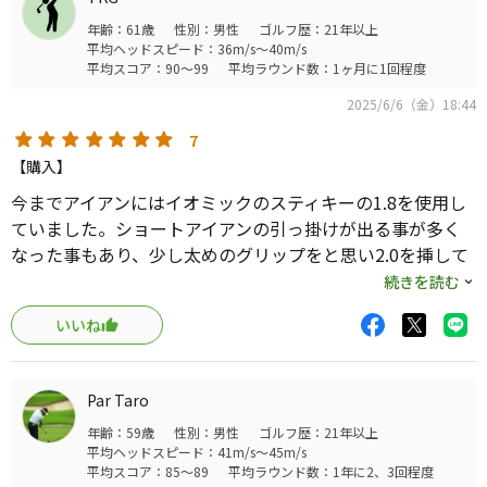
年齢：61歳
性別：男性
ゴルフ歴：21年以上
平均ヘッドスピード：36m/s～40m/s
平均スコア：90～99
平均ラウンド数：1ヶ月に1回程度
2025/6/6（金）18:44
7
【購入】
今までアイアンにはイオミックのスティキーの1.8を使用し
ていました。ショートアイアンの引っ掛けが出る事が多く
なった事もあり、少し太めのグリップをと思い2.0を挿して
みました。夏場はアイアンはグローブをしない事も多いの
続きを読む
でですが、グリップ力は充分です。カラーバリエーション
いいね
も価格も満足しています。ウェッジ用も購入済みで、タイ
ミングみて交換予定です。
イオミックの1.8は細すぎると感じていて2.3ではちょっと太
Par Taro
いと思う方、是非試してみる価値有りです。
年齢：59歳
性別：男性
ゴルフ歴：21年以上
平均ヘッドスピード：41m/s～45m/s
平均スコア：85～89
平均ラウンド数：1年に2、3回程度