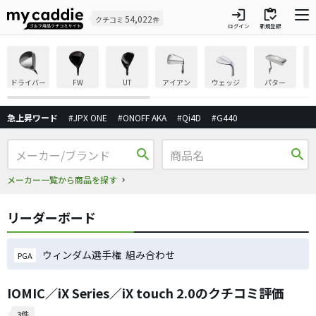
login
inventory
54,022
クチコミ
件
ログイン
新規登録
ドライバー
FW
UT
アイアン
ウェッジ
パター
急上昇ワード
#JPX ONE
#ONOFF AKA
#Qi4D
#G440
search
search
メーカー一覧から商品を探す
リーダーボード
ウィンダム選手権 組み合わせ
PGA
IOMIC／iX Series／iX touch 2.0のクチコミ評価
3件