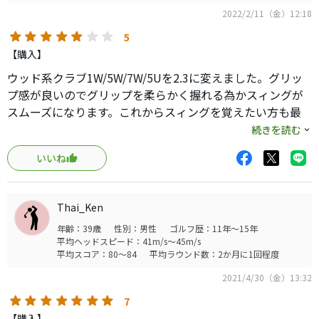
2022/2/11（金）12:18
5
【購入】
ウッド系クラブ1W/5W/7W/5Uを2.3に変えました。グリッ
プ感が良いのでグリップを柔らかく握れる為かスィングが
スムーズになります。これからスィングを覚えたい方も最
初から使えばスムーズなスィング習得が早くなるのでは？
続きを読む
グリップの大切さを実感しますよ！カラーバリエーション
いいね
がもっと増えるといいですね。
Netでは、かなり安い物が出回っていますがご購入の際はご
注意を！
Thai_Ken
年齢：39歳
性別：男性
ゴルフ歴：11年～15年
平均ヘッドスピード：41m/s～45m/s
平均スコア：80～84
平均ラウンド数：2か月に1回程度
2021/4/30（金）13:32
7
【購入】