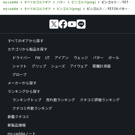
my caddie
すべてのゴルフギア
パター
ピンゴルフ(ping)
ピンゴルフ／／FETCH パター（2021）の口コミ評価
my caddie
すべてのゴルフギア
ピンゴルフ(ping)
ピンゴルフ／／FETCH パター（2021）の口コミ評価
すべてのギアから探す
カテゴリから製品を探す
ドライバー
FW
UT
アイアン
ウェッジ
パター
ボール
シャフト
グリップ
シューズ
アイウェア
距離計測器
グローブ
メーカーから探す
ランキングから探す
ランキングトップ
売れ筋ランキング
クチコミ評価ランキング
クチコミ件数ランキング
新着クチコミ
新製品情報
my caddieノート