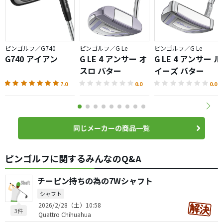
ちなみに将来構えの手の高さが変わっても構わないように
自分は長さ調整可能なタイプを念の為購入しました。
ピンゴルフ／G740
ピンゴルフ／G Le
ピンゴルフ／G Le
このバター及びピンスタジオでのパターフィッティングは
G740 アイアン
G LE 4 アンサー オ
G LE 4 アンサー ル
本当にオススメです!
スロ パター
イーズ パター
7.0
0.0
0.0
同じメーカーの商品一覧
ピンゴルフに関するみんなのQ&A
チーピン持ちの為の7Wシャフト
シャフト
2026/2/28（土）10:58
3件
Quattro Chihuahua