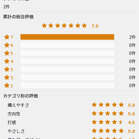
2件
累計の総合評価
7.0
star
7
2件
star
6
0件
star
5
0件
star
4
0件
star
3
0件
star
2
0件
star
1
0件
カテゴリ別の評価
5.0
構えやすさ
5.0
方向性
4.5
打感
5.0
やさしさ