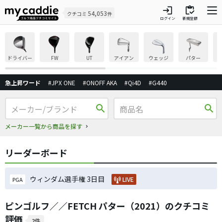
login
inventory
54,053
クチコミ
件
ログイン
新規登録
ドライバー
FW
UT
アイアン
ウェッジ
パター
急上昇ワード
#JPX ONE
#ONOFF AKA
#Qi4D
#G440
search
search
メーカー一覧から商品を探す
リーダーボード
ウィンダム選手権 3日目
LIVE
PGA
ピンゴルフ／／FETCH パター（2021）のクチコミ
評価
2件