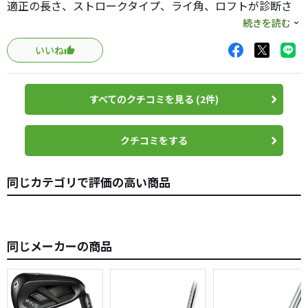
適正の長さ、ストロークタイプ、ライ角、ロフトが診断さ
れ、絞られたモデルの中からチョイスしました。
続きを読む
いいね
このパターを選んで良かった点は滅茶苦茶入ってくれるこ
とに加え、打感が柔らかいため少し固めの飛ぶボールを使
用出来ることです。
すべてのクチコミを見る (2件)
本来自分は飛距離性能の少し高い「ホンマTW-X」を使用し
たかったのですが、パターのパチンと飛んでしまうイメー
クチコミをする
ジが嫌だったためスピン系の「TW-S」を使用してました。
（当時のパターは「スパイダーXチョークホワイト」を使
同じカテゴリで評価の高い商品
用。）
ですがこのバターに変えたことで「ＴＷ−X」でもインパク
トの硬さを気にしないで済むため、ドライバーの飛距離と
同じメーカーの商品
直進性の向上を手に入れることが出来、例えば強烈なアゲ
インストの打ち下ろしホールのティーショット等で不安が
少なく構えられそうで、秘かに今年のクラブ競技での活躍
を目論んでおります。