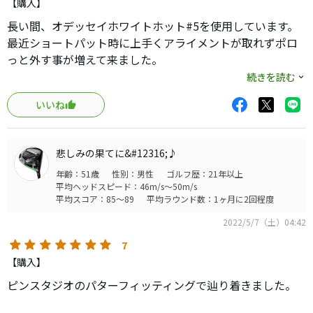
【購入】
長い間、オデッセイホワイトホット#5を使用しています。
最近ショートパット時に上手くアライメントが取れずポロ
っと外す事が増えて来ました。
気分転換にと中古ショップでアライメントの取りやすい物
続きを読む
は無いか探していた所、このパターに出会いました。セン
いいね
ターの長いラインとボール幅に有る短いラインが非常に構
えやすく、家のパターマットでの感触も良好のため早速ラ
ウンド投入。ショートパットに関しては予想通りの結果を
悲しみの果てに&#12316;♪
得る事が出来ました。
年齢：51歳
性別：男性
ゴルフ歴：21年以上
暫くこのパターで行こうと思います。
平均ヘッドスピード：46m/s～50m/s
平均スコア：85～89
平均ラウンド数：1ヶ月に2回程度
2022/5/7（土）04:42
7
【購入】
ピンスタジオのパターフィッティングで辿り着きました。