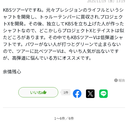
2025/11/19（水）13:19
KBSツアーVですね。元々プレシジョンのライフルというシ
ャフトを開発し、トゥルーテンパーに買収され.プロジェク
トXを開発。その後、独立してKBSを立ち上げた人が作った
シャフトなので、どこかしらプロジェクトXとテイストは似
たどころがあります。その中でもKBSツアーVは低弾道シャ
フトです。パワーがない人が打つとグリーンで止まらない
ので、ツアーに比べツアーVは、今いち人気が出ないです
が、高弾道に悩んでいる方にオススメです。
余情残心
報告
report
いいね
1
件
1〜6件／6件