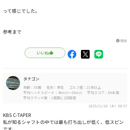
って感じでした。
参考まで
報告
report
いいね
タナゴン
年齢：50歳
性別：男性
ゴルフ歴：21年以上
平均ヘッドスピード：46m/s～50m/s
平均スコア：80未満
平均ラウンド数：1週間に1回程度
2025/11/20（木）08:37
KBS C-TAPER
私が知るシャフトの中では最も打ち出しが低く、低スピン
です。