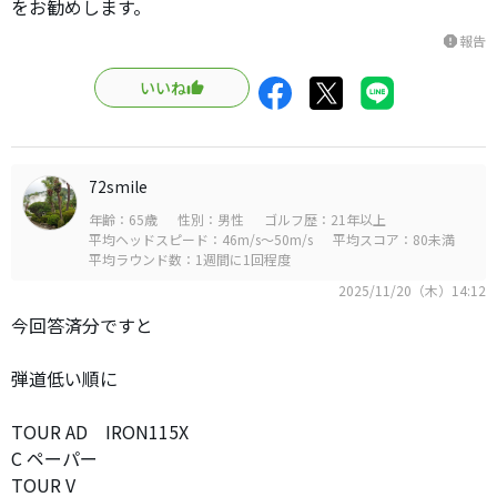
をお勧めします。
報告
report
いいね
72smile
年齢：65歳
性別：男性
ゴルフ歴：21年以上
平均ヘッドスピード：46m/s～50m/s
平均スコア：80未満
平均ラウンド数：1週間に1回程度
2025/11/20（木）14:12
今回答済分ですと
弾道低い順に
TOUR AD IRON115X
C ペーパー
TOUR V