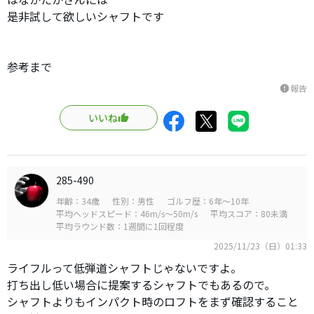
是非試して欲しいシャフトです
参考まで
報告
report
いいね
285-490
年齢：34歳
性別：男性
ゴルフ歴：6年～10年
平均ヘッドスピード：46m/s～50m/s
平均スコア：80未満
平均ラウンド数：1週間に1回程度
2025/11/23（日）01:33
ライフルって低弾道シャフトじゃないですよ。
打ち出し低い場合に提案するシャフトでもあるので。
シャフトよりもインパクト時のロフトをまず確認すること