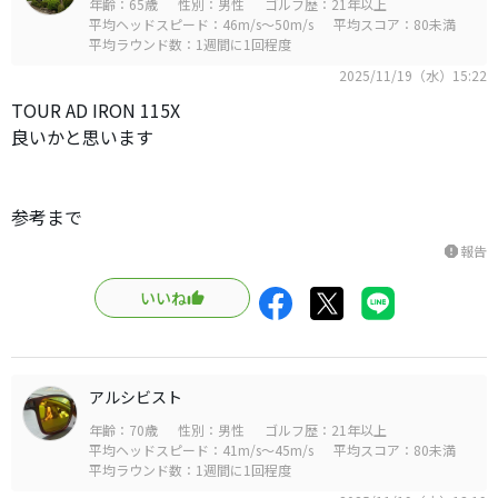
年齢：65歳
性別：男性
ゴルフ歴：21年以上
平均ヘッドスピード：46m/s～50m/s
平均スコア：80未満
平均ラウンド数：1週間に1回程度
2025/11/19（水）15:22
TOUR AD IRON 115X
良いかと思います
参考まで
報告
report
いいね
アルシビスト
年齢：70歳
性別：男性
ゴルフ歴：21年以上
平均ヘッドスピード：41m/s～45m/s
平均スコア：80未満
平均ラウンド数：1週間に1回程度