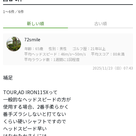
1〜6件／6件
新しい順
古い順
72smile
年齢：65歳
性別：男性
ゴルフ歴：21年以上
平均ヘッドスピード：46m/s～50m/s
平均スコア：80未満
平均ラウンド数：1週間に1回程度
2025/11/23（日）07:43
補足
TOUR,AD IRON115Xって
一般的なヘッドスピードの方が
使用する場合、2番手柔らかく
番手ズラシしないと打てない
くらい硬いシャフトですので
ヘッドスピード早い
はなかたかさんには