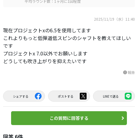
平均ラウンド数：1ヶ月に1回程度
2025/11/19（水）11:40
現在プロジェクトxの6.5を使用してます
これよりもっと低弾道低スピンのシャフトを教えてほしい
です
プロジェクトx 7.0以外でお願いします
どうしても吹き上がりを抑えたいです
報告
report
シェアする
ポストする
LINEで送る
この質問に回答する
回答 6件