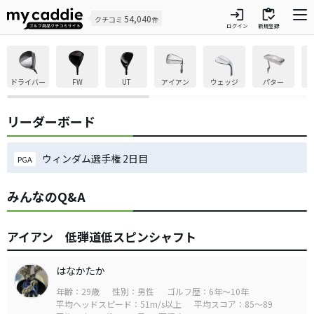
login
inventory
54,040
クチコミ
件
ログイン
新規登録
ドライバー
FW
UT
アイアン
ウェッジ
パター
リーダーボード
ウィンダム選手権 2日目
PGA
みんなのQ&A
アイアン 低弾道低スピンシャフト
はなかたか
年齢：29歳
性別：男性
ゴルフ歴：6年～10年
平均ヘッドスピード：51m/s以上
平均スコア：85～89