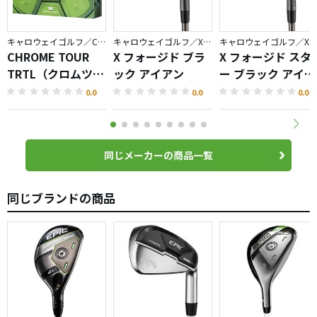
キャロウェイゴルフ／CHROME
キャロウェイゴルフ／X FORGED
キャロウェイゴルフ／X FORGED
CHROME TOUR
X フォージド ブラ
X フォージド スタ
TRTL（クロムツア
ック アイアン
ー ブラック アイア
ータートル）ボー
ン
0.0
0.0
0.0
ル
同じメーカーの商品一覧
同じブランドの商品