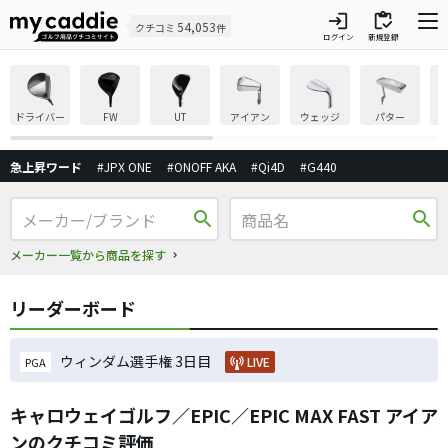
login
inventory
54,053
クチコミ
件
ログイン
新規登録
ドライバー
FW
UT
アイアン
ウェッジ
パター
急上昇ワード
#JPX ONE
#ONOFF AKA
#Qi4D
#G440
search
search
メーカー一覧から商品を探す
リーダーボード
ウィンダム選手権 3日目
LIVE
PGA
キャロウェイゴルフ／EPIC／EPIC MAX FAST アイア
ンのクチコミ評価