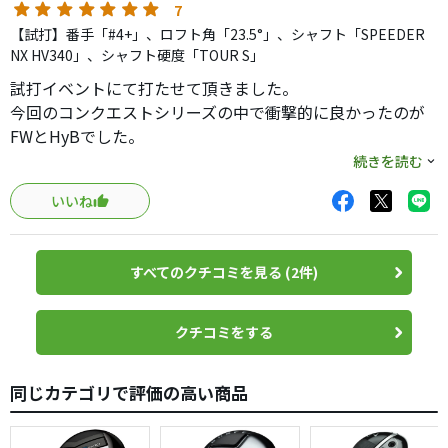
7
【試打】番手「#4+」、ロフト角「23.5°」、シャフト「SPEEDER
NX HV340」、シャフト硬度「TOUR S」
試打イベントにて打たせて頂きました。
今回のコンクエストシリーズの中で衝撃的に良かったのが
FWとHyBでした。
続きを読む
飛ぶわ曲がらないわ高さは出るわミスには強いわで本当に
いいね
文句なしでした。
見た目もスッキリしていて構えやすいですし、その場で衝
動的に購入を考えるくらい素晴らしいクラブでした。
すべてのクチコミを見る (2件)
何より純正シャフトが素晴らしく、試打したのは70ｇ台の
TourSスペックでしたが、ヘッドとマッチしていて非常に
振りやすかったです。
クチコミをする
私のHSはトラックマン表記でドライバー40後半あたりです
が、シャフトの便りなさは全く感じませんでしたし、カス
同じカテゴリで評価の高い商品
タム要らずなのを考えるとコストパフォーマンスの面でも
優れていると思います。