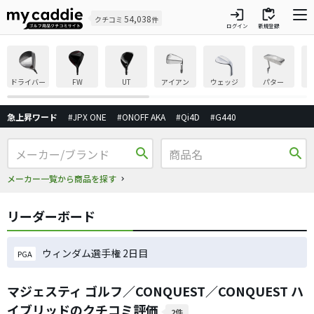
login
inventory
54,038
クチコミ
件
ログイン
新規登録
ドライバー
FW
UT
アイアン
ウェッジ
パター
急上昇ワード
#JPX ONE
#ONOFF AKA
#Qi4D
#G440
search
search
メーカー一覧から商品を探す
リーダーボード
ウィンダム選手権 2日目
PGA
マジェスティ ゴルフ／CONQUEST／CONQUEST ハ
イブリッドのクチコミ評価
2件