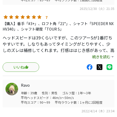
2025/12/30（火）21:35
7
【購入】番手「#3+」、ロフト角「21°」、シャフト「SPEEDER NX
HV340」、シャフト硬度「TOUR S」
ヘッドスピードは39くらいですが、このツアーSが1番打ち
やすいです。しなりもあってタイミングがとりやすく、少
しのズレは補修してくれます。打感ははじき感があって、高
さもでるし、スピンも入る。つかまりもちょうどよくて変
続きを読む
につかまったりしません。ほんとに使えるユーティリティ
いいね
です。新品は高いですが、中古になると手頃になってて、シ
ャフトも高性能。有名メーカーのユーティリティ多々あり
ますが、へんなシャフトばかりいれるのやめてほしいで
Ravo
す。あきらかに買い替えをさせたいのみえみえ。ゴルフ業
年齢：39歳
性別：男性
ゴルフ歴：1年～3年
界には申し訳ないですが、クラブを買い替えまくって結論
平均ヘッドスピード：46m/s～50m/s
は新品クラブは買ってはだめ。高い買物を失敗するだけで
平均スコア：90～99
平均ラウンド数：1ヶ月に2回程度
す。
2022/4/14（木）23:34