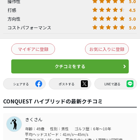
5.0
操作性
4.5
打感
5.0
方向性
5.0
コストパフォーマンス
マイギアに登録
お気に入りに登録
クチコミをする
シェアする
ポストする
LINEで送る
CONQUEST ハイブリッドの最新クチコミ
きくさん
年齢：49歳
性別：男性
ゴルフ歴：6年～10年
平均ヘッドスピード：41m/s～45m/s
平均スコア：85～89
平均ラウンド数：1週間に1回程度