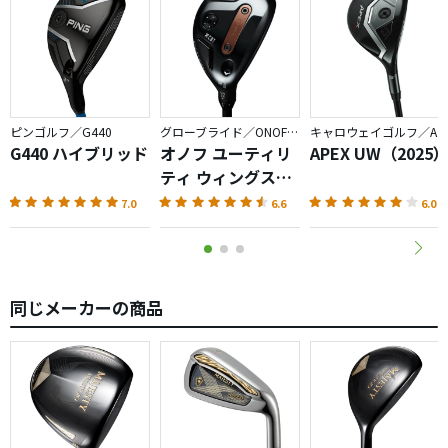
初心者〜上級者まで問題なく使える素晴らしいクラブだと
思いました。
ピンゴルフ／G440
グローブライド／ONOFF AKA
キャロウェイゴルフ／APEX
G440 ハイブリッド
オノフ ユーティリ
APEX UW（2025
ティ ウィングス
AKA（2026）
7.0
6.6
6.0
同じメーカーの商品