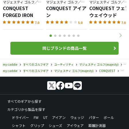
マジェスティ ゴルフ／CONQUEST
マジェスティ ゴルフ／CONQUEST
マジェスティ ゴルフ／CONQUEST
CONQUEST
CONQUEST アイア
CONQUEST フェ
FORGED IRON
ン
ウェイウッド
7.0
5.0
7.0
同じブランドの商品一覧
my caddie
すべてのゴルフギア
ユーティリティ
マジェスティ ゴルフ(majesty)
CO
my caddie
すべてのゴルフギア
マジェスティ ゴルフ(majesty)
CONQUEST
マジェ
すべてのギアから探す
カテゴリから製品を探す
ドライバー
FW
UT
アイアン
ウェッジ
パター
ボール
シャフト
グリップ
シューズ
アイウェア
距離計測器