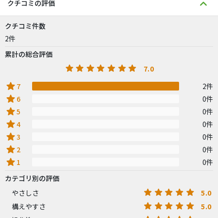
クチコミの評価
クチコミ件数
2件
累計の総合評価
7.0
star
7
2件
star
6
0件
star
5
0件
star
4
0件
star
3
0件
star
2
0件
star
1
0件
カテゴリ別の評価
5.0
やさしさ
5.0
構えやすさ