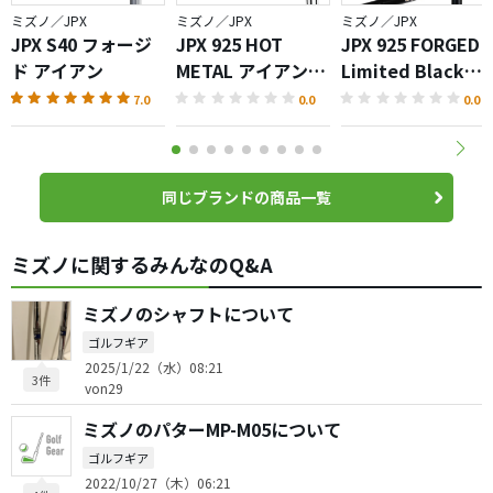
ミズノ／JPX
ミズノ／JPX
ミズノ／JPX
JPX S40 フォージ
JPX 925 HOT
JPX 925 FORGED
ド アイアン
METAL アイアン
Limited Black
Limited Black
Edition アイアン
7.0
0.0
0.0
Edition
同じブランドの商品一覧
ミズノに関するみんなのQ&A
ミズノのシャフトについて
ゴルフギア
2025/1/22（水）08:21
3件
von29
ミズノのパターMP-M05について
ゴルフギア
2022/10/27（木）06:21