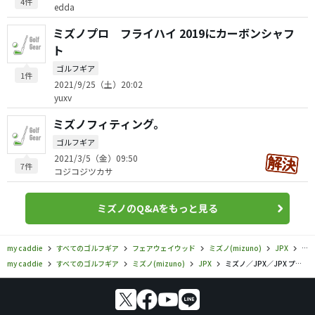
4件
edda
ミズノプロ フライハイ 2019にカーボンシャフ
ト
ゴルフギア
1件
2021/9/25（土）20:02
yuxv
ミズノフィティング。
ゴルフギア
2021/3/5（金）09:50
7件
コジコジツカサ
ミズノのQ&Aをもっと見る
my caddie
すべてのゴルフギア
フェアウェイウッド
ミズノ(mizuno)
JPX
ミズ
my caddie
すべてのゴルフギア
ミズノ(mizuno)
JPX
ミズノ／JPX／JPX プレミアムライト フェアウェイウッドの口コミ評価