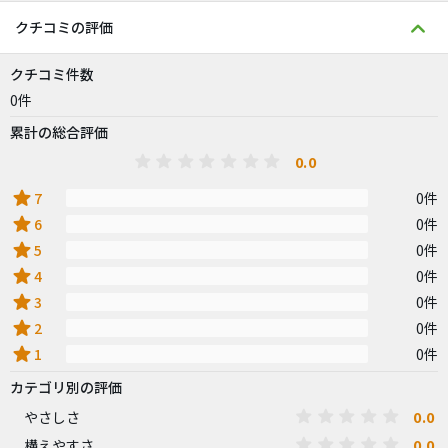
クチコミの評価
クチコミ件数
0件
累計の総合評価
0.0
star
7
0件
star
6
0件
star
5
0件
star
4
0件
star
3
0件
star
2
0件
star
1
0件
カテゴリ別の評価
0.0
やさしさ
0.0
構えやすさ