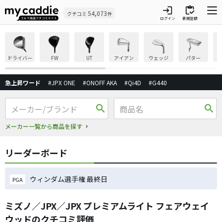
login
inventory
54,073
クチコミ
件
ログイン
新規登録
ドライバー
FW
UT
アイアン
ウェッジ
パター
急上昇ワード
#JPX ONE
#ONOFF AKA
#Qi4D
#G440
search
search
メーカー一覧から商品を探す
リーダーボード
ウィンダム選手権 最終日
PGA
ミズノ／JPX／JPX プレミアムライト フェアウェイ
ウッドのクチコミ評価