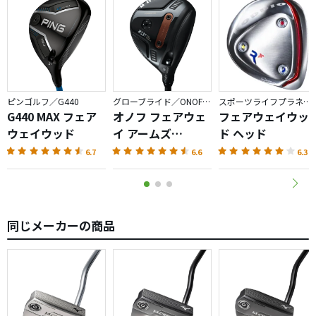
ピンゴルフ／G440
グローブライド／ONOFF AKA
スポーツライフプラネッツ／RODDIO
G440 MAX フェア
オノフ フェアウェ
フェアウェイウッ
ウェイウッド
イ アームズ
ド ヘッド
AKA（2026）
6.7
6.6
6.3
同じメーカーの商品