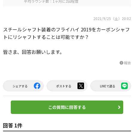
平均ラウンド数：1ヶ月に2回程度
2021/9/25（土）20:02
スチールシャフト装着のフライハイ 2019をカーボンシャフ
トにリシャフトすることは可能ですか？
皆さま、回答お願いします。
報告
report
シェアする
ポストする
LINEで送る
この質問に回答する
回答 1件