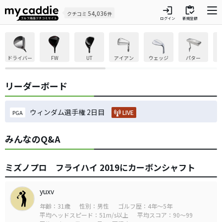
login
inventory
54,036
クチコミ
件
ログイン
新規登録
ドライバー
FW
UT
アイアン
ウェッジ
パター
リーダーボード
ウィンダム選手権 2日目
LIVE
PGA
みんなのQ&A
ミズノプロ フライハイ 2019にカーボンシャフト
yuxv
年齢：31歳
性別：男性
ゴルフ歴：4年～5年
平均ヘッドスピード：51m/s以上
平均スコア：90～99