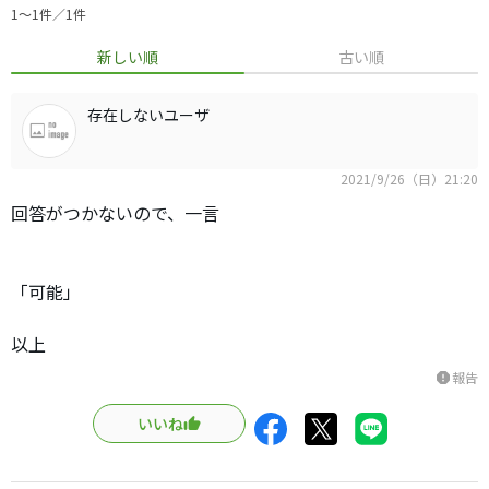
1〜1件／1件
新しい順
古い順
存在しないユーザ
2021/9/26（日）21:20
回答がつかないので、一言
「可能」
以上
報告
report
いいね