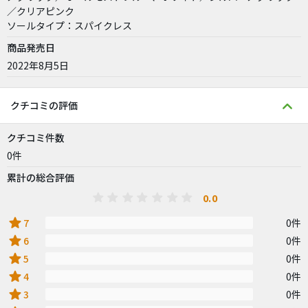
／クリアピンク
ソールタイプ：スパイクレス
商品発売日
2022年8月5日
クチコミの評価
クチコミ件数
0件
累計の総合評価
0.0
star
7
0件
star
6
0件
star
5
0件
star
4
0件
star
3
0件