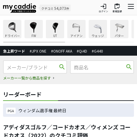
login
inventory
54,073
クチコミ
件
ログイン
新規登録
ドライバー
FW
UT
アイアン
ウェッジ
パター
急上昇ワード
#JPX ONE
#ONOFF AKA
#Qi4D
#G440
search
search
メーカー一覧から商品を探す
リーダーボード
ウィンダム選手権 最終日
PGA
アディダスゴルフ／コードカオス／ウィメンズ コー
ドカオス（2022）のクチコミ評価