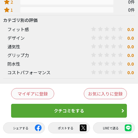
star
2
0件
star
1
0件
カテゴリ別の評価
0.0
フィット感
0.0
デザイン
0.0
通気性
0.0
グリップ力
0.0
防水性
0.0
コストパフォーマンス
マイギアに登録
お気に入りに登録
クチコミをする
シェアする
ポストする
LINEで送る