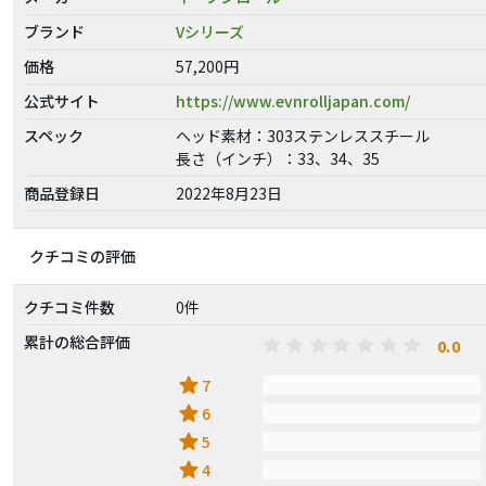
ブランド
Vシリーズ
価格
57,200円
公式サイト
https://www.evnrolljapan.com/
スペック
ヘッド素材：303ステンレススチール
長さ（インチ）：33、34、35
商品登録日
2022年8月23日
クチコミの評価
クチコミ件数
0件
累計の総合評価
0.0
star
7
star
6
star
5
star
4