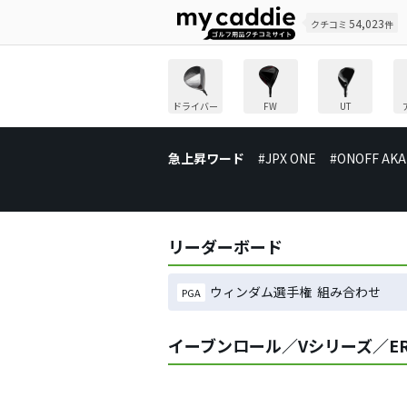
54,023
クチコミ
件
ドライバー
FW
UT
急上昇ワード
#JPX ONE
#ONOFF AKA
リーダーボード
ウィンダム選手権 組み合わせ
PGA
イーブンロール／Vシリーズ／ER