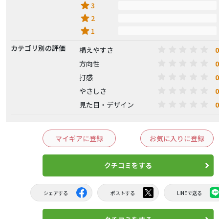
star
3
star
2
star
1
カテゴリ別の評価
0
構えやすさ
0
方向性
0
打感
0
やさしさ
0
見た目・デザイン
マイギアに登録
お気に入りに登録
クチコミをする
シェアする
ポストする
LINEで送る