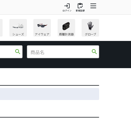
login
inventory
ログイン
新規登録
シューズ
アイウェア
距離計測器
グローブ
search
search