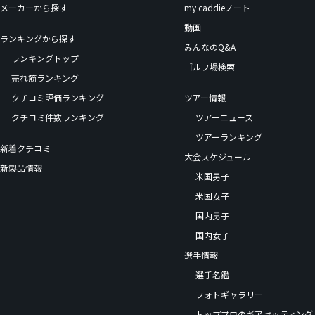
メーカーから探す
my caddieノート
動画
ランキングから探す
みんなのQ&A
ランキングトップ
ゴルフ場検索
売れ筋ランキング
クチコミ評価ランキング
ツアー情報
クチコミ件数ランキング
ツアーニュース
ツアーランキング
新着クチコミ
大会スケジュール
新製品情報
米国男子
米国女子
国内男子
国内女子
選手情報
選手名鑑
フォトギャラリー
トッププロのギアセッティング