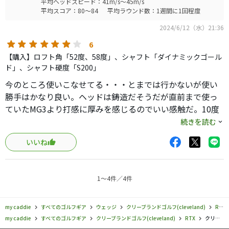
平均ヘッドスピード：41m/s～45m/s
TRAVILのウェッジセッティングの参考になればと思いま
平均スコア：80～84
平均ラウンド数：1週間に1回程度
す。
2024/6/12（水）21:36
セッティングは以下のとおりです。
6
48°/467g/35.25/63.1(1°フラット)/D0
【購入】ロフト角「52度、58度」、シャフト「ダイナミックゴール
105y※HS42km/GC4
ド」、シャフト硬度「S200」
今のところ使いこなせてる・・・とまでは行かないが使い
勝手はかなり良い。ヘッドは鋳造だそうだが直前まで使っ
ていたMG3より打感に厚みを感じるのでいい感触だ。10度
のバウンスを選択したが高低も問題なく打ち分けられるし
続きを読む
引っかかったり左右にばらけないのでライ角も問題ないよ
いいね
うだ。
1〜4件／4件
my caddie
すべてのゴルフギア
ウェッジ
クリーブランドゴルフ(cleveland)
RTX
my caddie
すべてのゴルフギア
クリーブランドゴルフ(cleveland)
RTX
クリーブランドゴルフ／RTX／RTX 6 ジップコア ツアー ウェッジの口コミ評価一覧