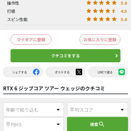
5.0
操作性
4.5
打感
5.0
スピン性能
マイギアに登録
お気に入りに登録
クチコミをする
シェアする
ポストする
LINEで送る
RTX 6 ジップコア ツアー ウェッジのクチコミ
search
検索