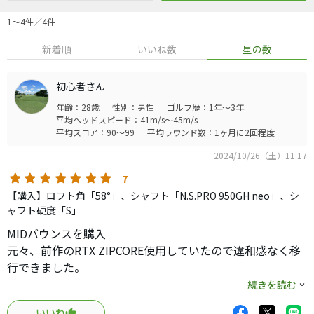
1〜4件／4件
新着順
いいね数
星の数
初心者さん
年齢：28歳
性別：男性
ゴルフ歴：1年～3年
平均ヘッドスピード：41m/s～45m/s
平均スコア：90～99
平均ラウンド数：1ヶ月に2回程度
2024/10/26（土）11:17
7
【購入】ロフト角「58°」、シャフト「N.S.PRO 950GH neo」、シ
ャフト硬度「S」
MIDバウンスを購入
元々、前作のRTX ZIPCORE使用していたので違和感なく移
行できました。
基本的な性能はあまり変化はなく、スピン性能が若干上が
続きを読む
ったように感じます。
いいね