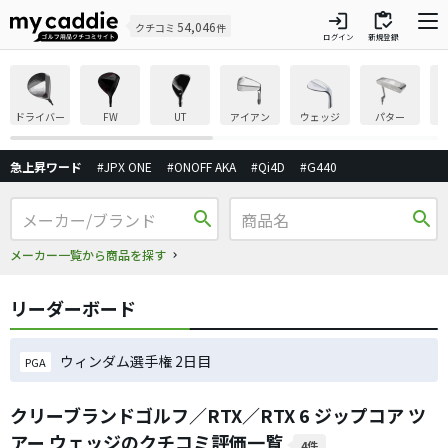
login
inventory
54,046
クチコミ
件
ログイン
新規登録
ドライバー
FW
UT
アイアン
ウェッジ
パター
急上昇ワード
#JPX ONE
#ONOFF AKA
#Qi4D
#G440
search
search
メーカー一覧から商品を探す
リーダーボード
ウィンダム選手権 2日目
PGA
クリーブランドゴルフ／RTX／RTX 6 ジップコア ツ
アー ウェッジのクチコミ評価一覧
4件