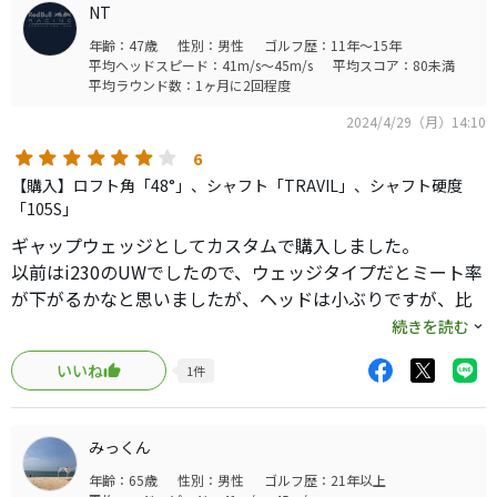
NT
年齢：47歳
性別：男性
ゴルフ歴：11年～15年
平均ヘッドスピード：41m/s～45m/s
平均スコア：80未満
平均ラウンド数：1ヶ月に2回程度
2024/4/29（月）14:10
6
【購入】ロフト角「48°」、シャフト「TRAVIL」、シャフト硬度
「105S」
ギャップウェッジとしてカスタムで購入しました。
以前はi230のUWでしたので、ウェッジタイプだとミート率
が下がるかなと思いましたが、ヘッドは小ぶりですが、比
較的簡単で球の高さ、スピンも揃います。
続きを読む
TRAVIL105Sシャフトはアイアンと合わせていますが、フ
いいね
1
件
ル〜ハーフショットまでは違和感なく打てます。30y以下は
スチールより硬く感じます。ヘッドが重くなる分、硬度上
「X」にするか迷いましたが、シャフトの短さとウェッジ番
みっくん
手で思ったよりしっかりとしてちょうどよかったと思いま
年齢：65歳
性別：男性
ゴルフ歴：21年以上
す。