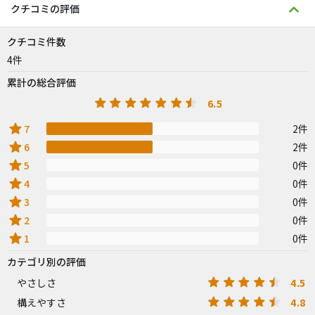
クチコミの評価
クチコミ件数
4件
累計の総合評価
6.5
star
7
2件
star
6
2件
star
5
0件
star
4
0件
star
3
0件
star
2
0件
star
1
0件
カテゴリ別の評価
4.5
やさしさ
4.8
構えやすさ