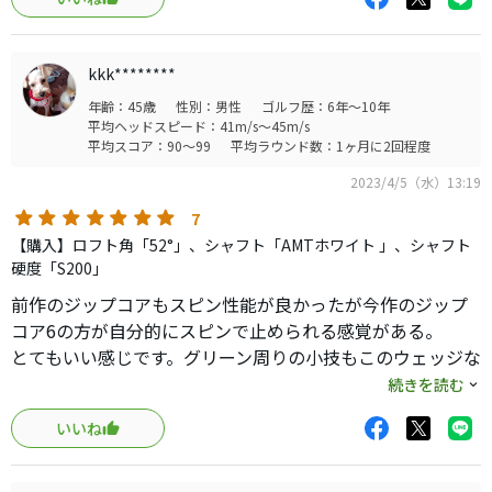
様々なライから打ちやすく、低く出してスピンで止めるの
も、高く上げて落下角で止めるのもどちらもやり易いで
す。
kkk********
寒くやってきた時期のベアグラウンドでのザックリミスが
年齢：45歳
性別：男性
ゴルフ歴：6年～10年
出てしまってたので、どう変化するか今年の冬が楽しみで
平均ヘッドスピード：41m/s～45m/s
す。
平均スコア：90～99
平均ラウンド数：1ヶ月に2回程度
バンカーが不安・苦手な人はMIDかHIGHがお勧め。
2023/4/5（水）13:19
ザックリ・ダブりを嫌う人はLOWをお勧めします。
7
【購入】ロフト角「52°」、シャフト「AMTホワイト 」、シャフト
硬度「S200」
前作のジップコアもスピン性能が良かったが今作のジップ
コア6の方が自分的にスピンで止められる感覚がある。
とてもいい感じです。グリーン周りの小技もこのウェッジな
ら色々できそうなイメージが持てます。56度も購入するか
続きを読む
検討中です。
いいね