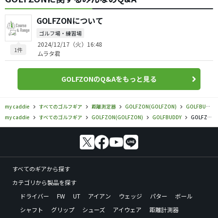
GOLFZONについて
ゴルフ場・練習場
2024/12/17（火）16:48
1件
ムラタ君
GOLFZONのQ&Aをもっと見る
my caddie
すべてのゴルフギア
距離測定器
GOLFZON(GOLFZON)
GOLFBUDDY
my caddie
すべてのゴルフギア
GOLFZON(GOLFZON)
GOLFBUDDY
GOLFZON／GOLFBUDDY／GOLFBUDDY aim W12の口コミ評価
すべてのギアから探す
カテゴリから製品を探す
ドライバー
FW
UT
アイアン
ウェッジ
パター
ボール
シャフト
グリップ
シューズ
アイウェア
距離計測器