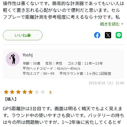
操作性は悪くないです。簡易的な計測器であってもいい人は
軽くて置き忘れる心配がないので便利だと思います。セル
フプレーで距離計測を参考程度に考えるなら十分です。私
は腕に巻くと気になったので、ベルトに付けています。
続きを読む
いいね
Yoshj
年齢：50歳
性別：男性
ゴルフ歴：11年～15年
平均ヘッドスピード：41m/s～45m/s
平均スコア：90～99
平均ラウンド数：1ヶ月に1回程度
2023/4/18（火）21:00
5
【購入】
GPS距離計は3台目です。画面は明るく晴天でもよく見えま
す。ラウンド中の使いやすさも良いです。バッテリーの持ち
は今の所は問題無いですが、1〜2年後に劣化してくるとギ