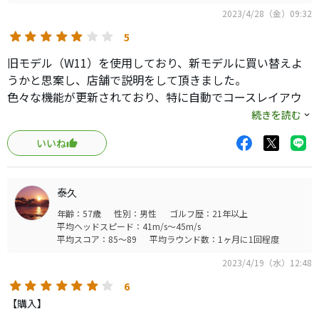
表示機能ですが、グリーンの高低差を色で表示する機能が
2023/4/28（金）09:32
付いているのは良かったです。
3点間の距離計測機能はほぼ使えませんでした。ティーショ
5
ット地点〜セカンド地点〜グリーン地点を測ろうとする
旧モデル（W11）を使用しており、新モデルに買い替えよ
と、画面が小さいので測りたい場所をクリックすることが
うかと思案し、店舗で説明をして頂きました。
出来ませんでした。
色々な機能が更新されており、特に自動でコースレイアウ
スコア登録機能ですが、この機能が一番残念に感じていま
トが変わっていく機能は便利かと思いました。ただ実際に
続きを読む
す。一打一打カウントできる機能がなく、まとめてそのホ
ラウンドしている最中は残り距離数だけを確認することが
ールのスコアを登録する形です。カウント機能は欲しかっ
いいね
多く、距離数だけの表示でも十分かと。
たと感じています。
ゆえに購入には至りませんでした。
使用時間ですが、1ラウンドして電池の残りが半分位です。
及第点かと思います。
泰久
コスパですが、内容的には1割程度は安くて良い製品かと思
年齢：57歳
性別：男性
ゴルフ歴：21年以上
います。
平均ヘッドスピード：41m/s～45m/s
平均スコア：85～89
平均ラウンド数：1ヶ月に1回程度
2023/4/19（水）12:48
6
【購入】