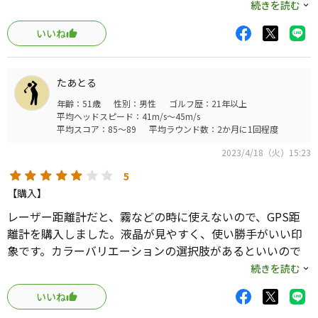
リかも、マイナス点はゴルフ場の選択が海外製の為かロー
続きを読む
マ字表示なので分かりにくいです。
いいね
たあとる
年齢：51歳
性別：男性
ゴルフ歴：21年以上
平均ヘッドスピード：41m/s～45m/s
平均スコア：85～89
平均ラウンド数：2か月に1回程度
2023/4/18（火）15:23
5
【購入】
レーザー距離計だと、霧などの時に使えないので、GPS距
離計を購入しました。液晶が見やすく、使い勝手がいい印
象です。カラーバリエーションの選択肢があるといいので
すが。いい買い物で、おすすめできると思います。心配し
続きを読む
ていたバッテリーのもちも1ラウンドでは十分問題ないと思
いいね
います。