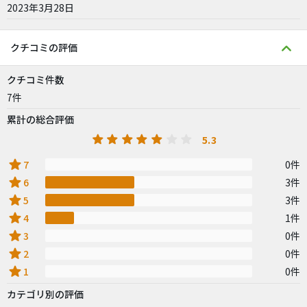
2023年3月28日
クチコミの評価
クチコミ件数
7件
累計の総合評価
5.3
star
7
0件
star
6
3件
star
5
3件
star
4
1件
star
3
0件
star
2
0件
star
1
0件
カテゴリ別の評価