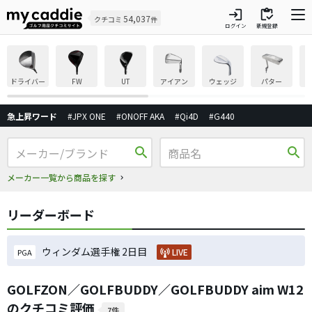
login
inventory
54,037
クチコミ
件
ログイン
新規登録
ドライバー
FW
UT
アイアン
ウェッジ
パター
急上昇ワード
#JPX ONE
#ONOFF AKA
#Qi4D
#G440
search
search
メーカー一覧から商品を探す
リーダーボード
ウィンダム選手権 2日目
LIVE
PGA
GOLFZON／GOLFBUDDY／GOLFBUDDY aim W12
のクチコミ評価
7件