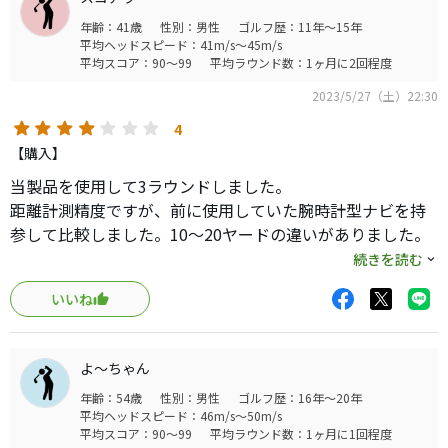
年齢：41歳
性別：男性
ゴルフ歴：11年～15年
平均ヘッドスピード：41m/s～45m/s
平均スコア：90～99
平均ラウンド数：1ヶ月に2回程度
2023/5/27（土）22:30
4
【購入】
当製品を使用して3ラウンドしました。
距離計測精度ですが、前に使用していた腕時計型ナビを持
参して比較しました。10〜20ヤードの違いがありました。
前に使用していたナビの距離は3年程使っており、表示距離
続きを読む
は適正と感じていたので、本製品はまだ疑いながら使用し
いいね
ているところです。
操作性ですが、タッチパネル式の腕時計型ナビを初めて使
いましたが、小さい画面なので操作性の限度はあります。
よ〜ちゃん
ある程度割り切って考える必要があるかと思います。
年齢：54歳
性別：男性
ゴルフ歴：16年～20年
サイズですが、少し大きいかなと感じました。プレーを邪
平均ヘッドスピード：46m/s～50m/s
魔する程ではありません。
平均スコア：90～99
平均ラウンド数：1ヶ月に1回程度