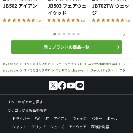
JB502 アイアン
JB503 フェアウェ
JB702TW ウェッ
イウッド
ジ
7.0
7.0
7.0
同じブランドの商品一覧
my caddie
すべてのゴルフギア
フェアウェイウッド
ニシザワ(nishizawa)
ジャンバティスト
my caddie
すべてのゴルフギア
ニシザワ(nishizawa)
ジャンバティスト
ニシザワ／ジャンバティスト／JB701 フェアウェイウッドの口コミ評価
すべてのギアから探す
カテゴリから製品を探す
ドライバー
FW
UT
アイアン
ウェッジ
パター
ボール
シャフト
グリップ
シューズ
アイウェア
距離計測器