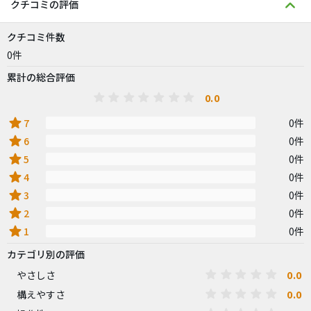
クチコミの評価
クチコミ件数
0件
累計の総合評価
0.0
star
7
0件
star
6
0件
star
5
0件
star
4
0件
star
3
0件
star
2
0件
star
1
0件
カテゴリ別の評価
0.0
やさしさ
0.0
構えやすさ