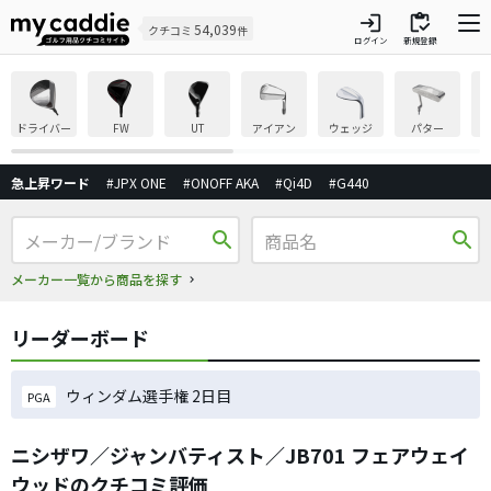
login
inventory
54,039
クチコミ
件
ログイン
新規登録
ドライバー
FW
UT
アイアン
ウェッジ
パター
急上昇ワード
#JPX ONE
#ONOFF AKA
#Qi4D
#G440
search
search
メーカー一覧から商品を探す
リーダーボード
ウィンダム選手権 2日目
PGA
ニシザワ／ジャンバティスト／JB701 フェアウェイ
ウッドのクチコミ評価