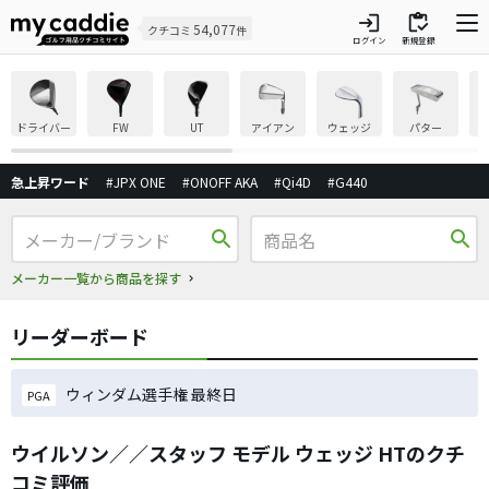
login
inventory
54,077
クチコミ
件
ログイン
新規登録
ドライバー
FW
UT
アイアン
ウェッジ
パター
急上昇ワード
#JPX ONE
#ONOFF AKA
#Qi4D
#G440
search
search
メーカー一覧から商品を探す
リーダーボード
ウィンダム選手権 最終日
PGA
ウイルソン／／スタッフ モデル ウェッジ HTのクチ
コミ評価