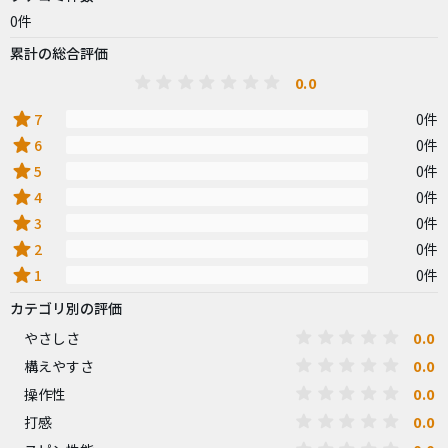
0件
累計の総合評価
0.0
star
7
0件
star
6
0件
star
5
0件
star
4
0件
star
3
0件
star
2
0件
star
1
0件
カテゴリ別の評価
0.0
やさしさ
0.0
構えやすさ
0.0
操作性
0.0
打感