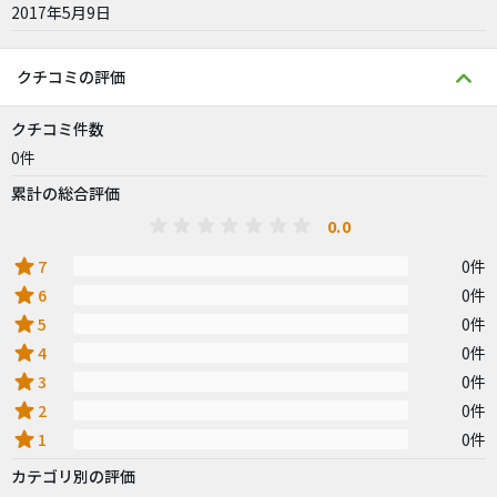
2017年5月9日
クチコミの評価
クチコミ件数
0件
累計の総合評価
0.0
star
7
0件
star
6
0件
star
5
0件
star
4
0件
star
3
0件
star
2
0件
star
1
0件
カテゴリ別の評価