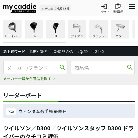
login
inventory
54,073
クチコミ
件
ログイン
新規登録
ドライバー
FW
UT
アイアン
ウェッジ
パター
急上昇ワード
#JPX ONE
#ONOFF AKA
#Qi4D
#G440
search
search
メーカー一覧から商品を探す
リーダーボード
ウィンダム選手権 最終日
PGA
ウイルソン／D300／ウイルソンスタッフ D300 ドラ
イバーのクチコミ評価