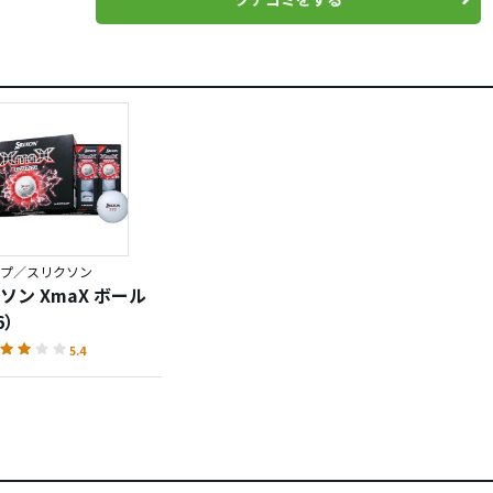
プ／スリクソン
ソン XmaX ボール
6）
5.4