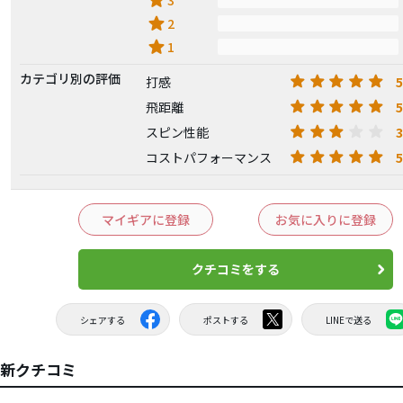
star
star
2
star
1
カテゴリ別の評価
5
打感
5
飛距離
3
スピン性能
5
コストパフォーマンス
マイギアに登録
お気に入りに登録
クチコミをする
シェアする
ポストする
LINEで送る
Tの最新クチコミ