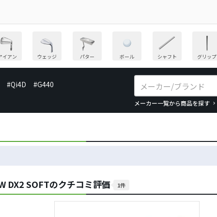
アイアン
ウェッジ
パター
ボール
シャフト
グリップ
#Qi4D
#G440
メーカー一覧から商品を探す
NEW DX2 SOFTのクチコミ評価
1件