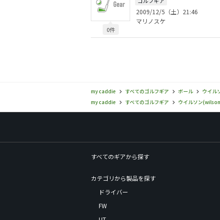
ゴルフギア
2009/12/5（土）21:46
マリノスケ
0件
my caddie
すべてのゴルフギア
ボール
ウイルソン
my caddie
すべてのゴルフギア
ウイルソン(wilson
すべてのギアから探す
カテゴリから製品を探す
ドライバー
FW
UT