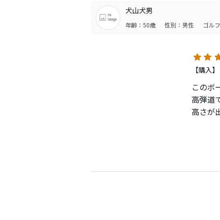
犬山犬男
年齢：50歳
性別：男性
ゴルフ
【購入】
このボ
高弾道
高さが
打感も
まさに