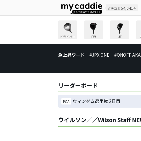
54,041
クチコミ
件
ドライバー
FW
UT
急上昇ワード
#JPX ONE
#ONOFF AKA
リーダーボード
ウィンダム選手権 2日目
PGA
ウイルソン／／Wilson Staff 