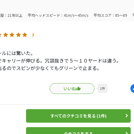
歴：21年以上
平均ヘッドスピード：41m/s～45m/s
平均スコア：85～89
7
ールには驚いた。
でキャリーが伸びる。冗談抜きで５〜１０ヤードは違う。
出るのでスピンが少なくてもグリーンで止まる。
良く、打っていて楽しい。
アマチュアの為のボールだね。買いだめしておこう。
いいね
1
件
すべてのクチコミを見る (1件)
クチコミをする