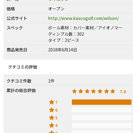
価格
オープン
公式サイト
http://www.kascogolf.com/wilson/
スペック
ボール素材：カバー素材／アイオノマー
ディンプル数：302
タイプ：2ピース
商品発売日
2018年6月14日
クチコミの評価
クチコミ件数
1件
累計の総合評価
7.0
star
7
star
6
star
5
star
4
3