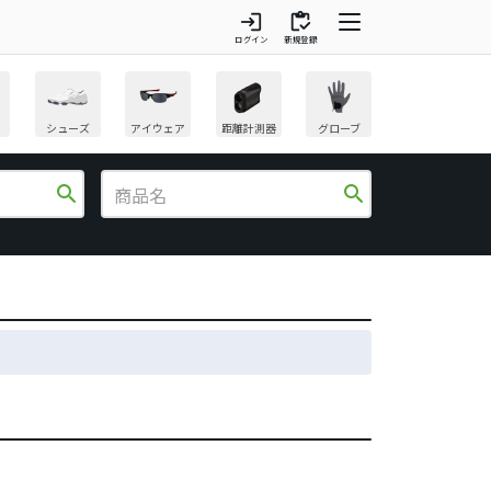
login
inventory
ログイン
新規登録
シューズ
アイウェア
距離計測器
グローブ
search
search