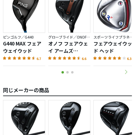
ピンゴルフ／G440
グローブライド／ONOFF AKA
スポーツライフプラネッツ／RODDIO
G440 MAX フェア
オノフ フェアウェ
フェアウェイウッ
ウェイウッド
イ アームズ
ド ヘッド
AKA（2026）
6.7
6.6
6.3
同じメーカーの商品