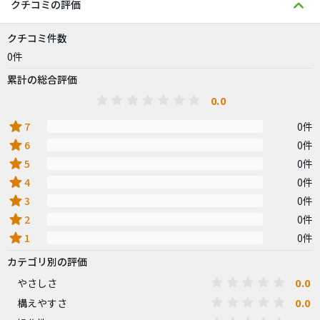
クチコミの評価
クチコミ件数
0件
累計の総合評価
0.0
star
7
0件
star
6
0件
star
5
0件
star
4
0件
star
3
0件
star
2
0件
star
1
0件
カテゴリ別の評価
0.0
やさしさ
0.0
構えやすさ