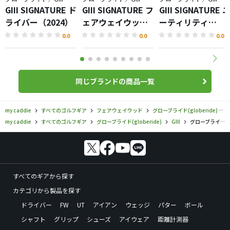
GIII SIGNATURE ド
GIII SIGNATURE フ
GIII SIGNATURE 
ライバー（2024）
ェアウェイウッド
ーティリティ
（2024）
（2024）
0.0
0.0
0.0
同じブランドの商品一覧
my caddie
すべてのゴルフギア
フェアウェイウッド
グローブライド(globeride)
G
my caddie
すべてのゴルフギア
グローブライド(globeride)
GIII
グローブライド／GIII／GIII フェアウェイウッド レディの口コミ評価
すべてのギアから探す
カテゴリから製品を探す
ドライバー
FW
UT
アイアン
ウェッジ
パター
ボール
シャフト
グリップ
シューズ
アイウェア
距離計測器