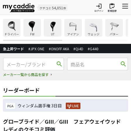
login
inventory
54,051
クチコミ
件
ログイン
新規登録
ドライバー
FW
UT
アイアン
ウェッジ
パター
急上昇ワード
#JPX ONE
#ONOFF AKA
#Qi4D
#G440
search
search
メーカー一覧から商品を探す
リーダーボード
ウィンダム選手権 3日目
LIVE
PGA
グローブライド／GIII／GIII フェアウェイウッド
レディのクチコミ評価