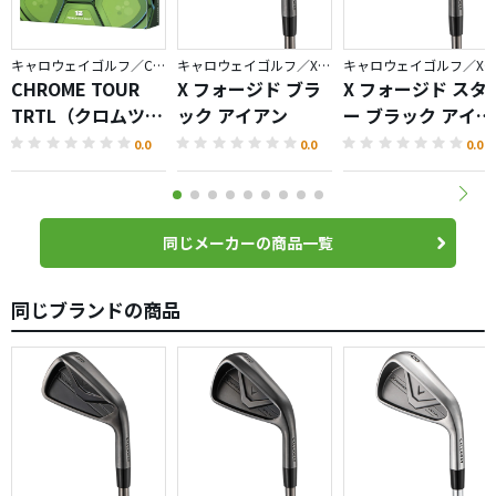
キャロウェイゴルフ／CHROME
キャロウェイゴルフ／X FORGED
キャロウェイゴルフ／X FORGED
CHROME TOUR
X フォージド ブラ
X フォージド スタ
TRTL（クロムツア
ック アイアン
ー ブラック アイア
ータートル）ボー
ン
0.0
0.0
0.0
ル
同じメーカーの商品一覧
同じブランドの商品