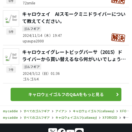
6件
72smile
キャロウェイ AIスモークミニドライバーについ
て教えてください。
ゴルフギア
5件
2024/11/14（木）19:47
upaupa2000
キャロウェイグレートビッグバーサ（2015）ド
ライバーから買い替えるなら何がいいでしょう
か？
ゴルフギア
7件
2024/5/12（日）01:36
ゴルゴルK
キャロウェイゴルフのQ&Aをもっと見る
my caddie
すべてのゴルフギア
アイアン
キャロウェイゴルフ(callaway)
X FORGED
my caddie
すべてのゴルフギア
キャロウェイゴルフ(callaway)
X FORGED
キャロウェイゴルフ／X FORGED／X フォージド スター ブラック アイアンの口コミ評価