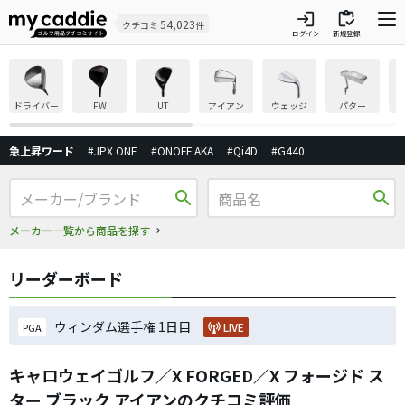
login
inventory
54,023
クチコミ
件
ログイン
新規登録
ドライバー
FW
UT
アイアン
ウェッジ
パター
急上昇ワード
#JPX ONE
#ONOFF AKA
#Qi4D
#G440
search
search
メーカー一覧から商品を探す
リーダーボード
ウィンダム選手権 1日目
LIVE
PGA
キャロウェイゴルフ／X FORGED／X フォージド ス
ター ブラック アイアンのクチコミ評価