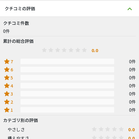
クチコミの評価
クチコミ件数
0件
累計の総合評価
0.0
star
7
0件
star
6
0件
star
5
0件
star
4
0件
star
3
0件
star
2
0件
star
1
0件
カテゴリ別の評価
0.0
やさしさ
0.0
構えやすさ