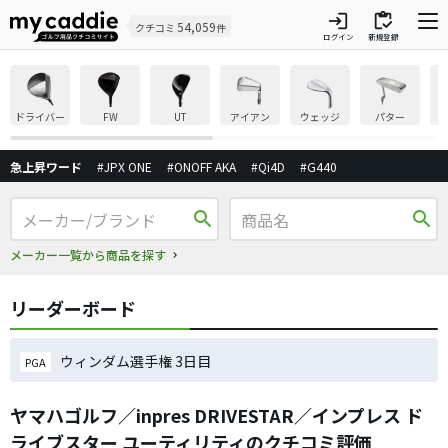
login
inventory
54,059
クチコミ
件
ログイン
新規登録
ドライバー
FW
UT
アイアン
ウェッジ
パター
急上昇ワード
#JPX ONE
#ONOFF AKA
#Qi4D
#G440
search
search
メーカー一覧から商品を探す
リーダーボード
ウィンダム選手権 3日目
PGA
ヤマハゴルフ／inpres DRIVESTAR／インプレス ド
ライブスター ユーティリティのクチコミ評価