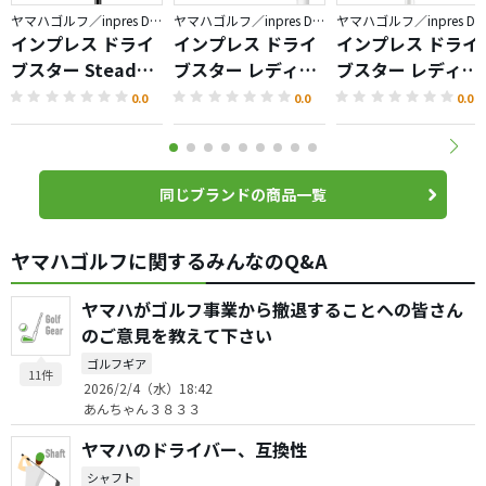
ヤマハゴルフ／inpres DRIVESTAR
ヤマハゴルフ／inpres DRIVESTAR
ヤマハゴルフ／inpres DRIVES
インプレス ドライ
インプレス ドライ
インプレス ドライ
ブスター Steady
ブスター レディー
ブスター レディー
Version ドライバ
ス アイアン
ス ユーティリティ
0.0
0.0
0.0
ー
同じブランドの商品一覧
ヤマハゴルフに関するみんなのQ&A
ヤマハがゴルフ事業から撤退することへの皆さん
のご意見を教えて下さい
ゴルフギア
11件
2026/2/4（水）18:42
あんちゃん３８３３
ヤマハのドライバー、互換性
シャフト