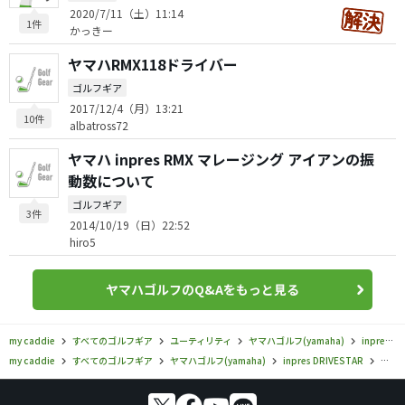
2020/7/11（土）11:14
1件
かっきー
ヤマハRMX118ドライバー
ゴルフギア
2017/12/4（月）13:21
10件
albatross72
ヤマハ inpres RMX マレージング アイアンの振
動数について
ゴルフギア
3件
2014/10/19（日）22:52
hiro5
ヤマハゴルフのQ&Aをもっと見る
my caddie
すべてのゴルフギア
ユーティリティ
ヤマハゴルフ(yamaha)
inpres DRIVESTAR
my caddie
すべてのゴルフギア
ヤマハゴルフ(yamaha)
inpres DRIVESTAR
ヤマハ