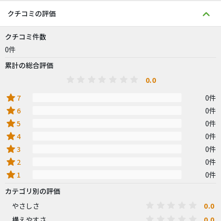
クチコミの評価
クチコミ件数
0件
累計の総合評価
0.0
star
7
0件
star
6
0件
star
5
0件
star
4
0件
star
3
0件
star
2
0件
star
1
0件
カテゴリ別の評価
0.0
やさしさ
0.0
構えやすさ