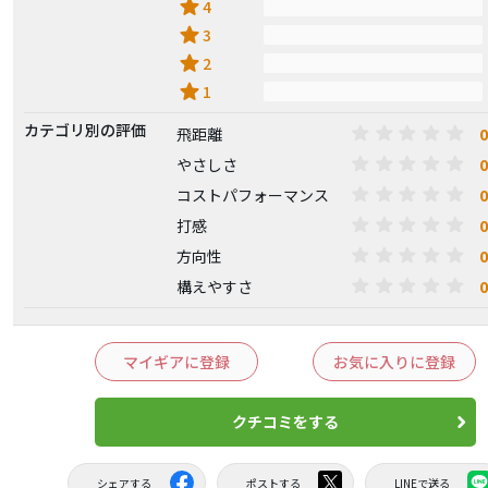
star
4
star
3
star
2
star
1
カテゴリ別の評価
0
飛距離
0
やさしさ
0
コストパフォーマンス
0
打感
0
方向性
0
構えやすさ
マイギアに登録
お気に入りに登録
クチコミをする
シェアする
ポストする
LINEで送る