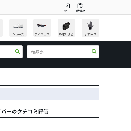
login
inventory
ログイン
新規登録
シューズ
アイウェア
距離計測器
グローブ
search
search
 ドライバーのクチコミ評価