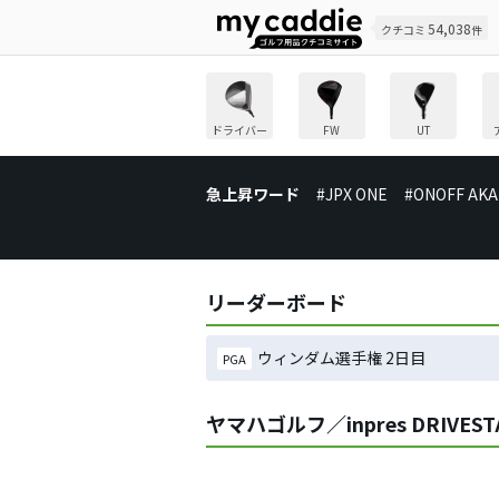
54,038
クチコミ
件
ドライバー
FW
UT
急上昇ワード
#JPX ONE
#ONOFF AKA
リーダーボード
ウィンダム選手権 2日目
PGA
ヤマハゴルフ／inpres DRIVE