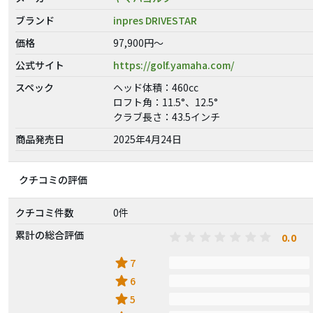
ブランド
inpres DRIVESTAR
価格
97,900円～
公式サイト
https://golf.yamaha.com/
スペック
ヘッド体積：460cc
ロフト角：11.5°、12.5°
クラブ長さ：43.5インチ
商品発売日
2025年4月24日
クチコミの評価
クチコミ件数
0件
累計の総合評価
0.0
star
7
star
6
star
5