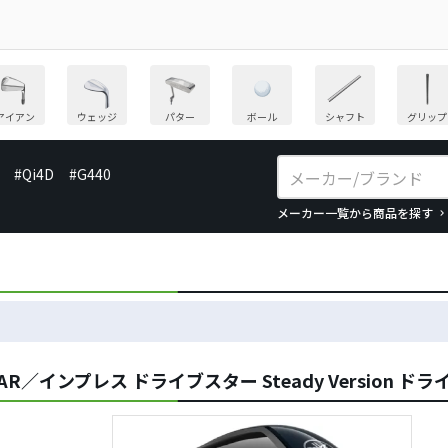
アイアン
ウェッジ
パター
ボール
シャフト
グリップ
#Qi4D
#G440
メーカー一覧から商品を探す
STAR／インプレス ドライブスター Steady Version