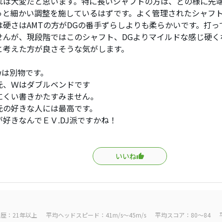
れは大変だと思います。特に長いシャフトの方は、どの様に先
っと細かい調整を施しているはずです。よく管理されたシャフ
は硬さはAMTの方がDGの番手ずらしよりも柔らかいです。打っ
せんが、現段階ではこのシャフト、DGよりマイルドな感じ硬く
と考えた方が良さそうな気がします。
wは別物です。
元、Ｗはダブルベンドです
にくい書きかたすみません。
元の好きな人には最高です。
が好きなんでＥＶ.DJ派ですかね！
いいね
歴：21年以上
平均ヘッドスピード：41m/s～45m/s
平均スコア：80～84