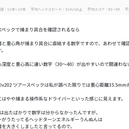
歴：11年～15年
平均ヘッドスピード：51m/s以上
平均スコア：85～89
平
スペックで捕まり具合を確認されるなら
離と重心角が捕まり具合に直結する数字ですので、あわせて確
す。
心深度と重心高に違い数字（30〜40）が出やすいので間違わな
。
v202 ツアースペックは私が調べた限りでは重心距離35.5mm
にはやや捕まる操作系なドライバーといった感じに見えます。
118は出たばかりで数字は分からなかったんですが、
ーがうたってるヘッドターンエネルギーうんぬんは
離を大きくしましたと言ってるので、