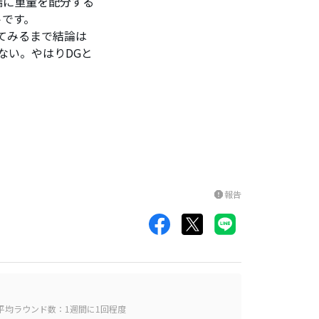
端に重量を配分する
トです。
てみるまで結論は
ない。やはりDGと
報告
report
平均ラウンド数：1週間に1回程度