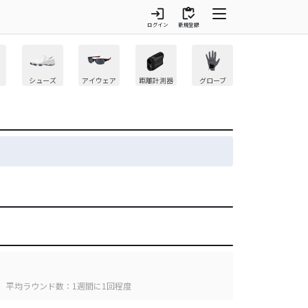
login
inventory
ログイン
新規登録
シューズ
アイウェア
距離計測器
グローブ
平均ラウンド数：1週間に1回程度