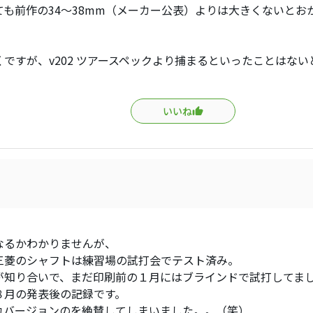
ても前作の34〜38mm（メーカー公表）よりは大きくないとお
くですが、v202 ツアースペックより捕まるといったことはな
いいね
なるかわかりませんが、
三菱のシャフトは練習場の試打会でテスト済み。
が知り合いで、まだ印刷前の１月にはブラインドで試打してま
８月の発表後の記録です。
カバージョンのを絶賛してしまいました。。（笑）