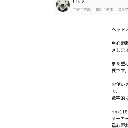
白くま
年齢：49歳
性別：男性
ゴルフ
ヘッド
重心距
メしま
また重
要です
お使いの
で、
数字的
rmx
メーカ
重心距