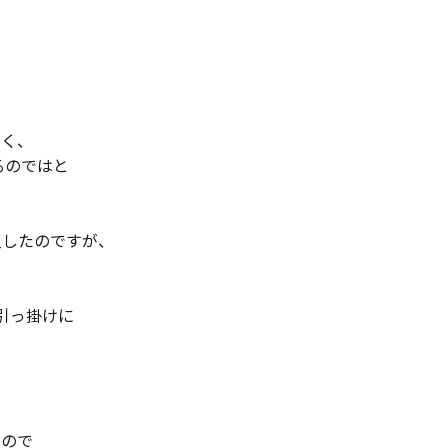
なく、
るのではと
入したのですが、
り引っ掛けに
いので