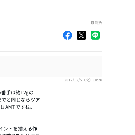
報告
report
2017/12/5（火）10:28
番手は約12gの
までと同じならツア
はAMTですね。
イントを揃える作