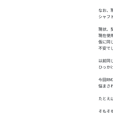
なお、
シャフ
現状、
現在使
仮に同
不安で
以前同
ひっか
今回RM
悩まさ
たとえ
そもそ