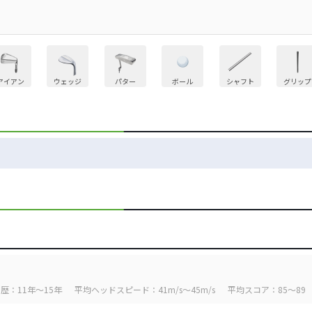
アイアン
ウェッジ
パター
ボール
シャフト
グリップ
歴：11年～15年
平均ヘッドスピード：41m/s～45m/s
平均スコア：85～89