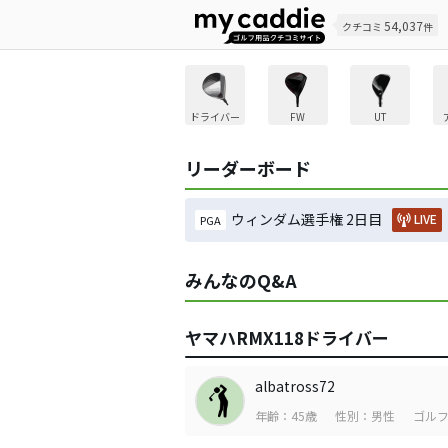
54,037
クチコミ
件
ドライバー
FW
UT
リーダーボード
ウィンダム選手権 2日目
LIVE
PGA
みんなのQ&A
ヤマハRMX118ドライバー
albatross72
年齢：45歳
性別：男性
ゴルフ