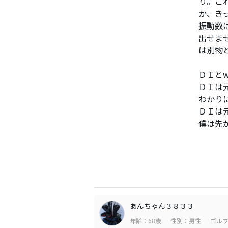
り。こ
か、き
振動数
出せま
は別物
ＤＩと
ＤＩは
わかり
ＤＩは
僕は先
あんちゃん３８３３
年齢：68歳
性別：男性
ゴルフ