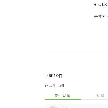
引っ掛
是非ア
回答 10件
1〜10件／10件
新しい順
古い順