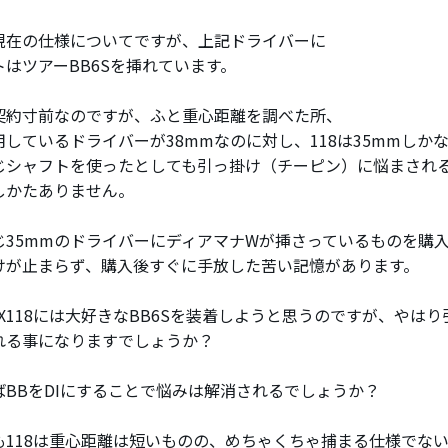
現在の仕様についてですが、上記ドライバーに
トはツアーBB6Sを挿れています。
契約寸前なのですが、ふと重心距離を調べた所、
用しているドライバーが38mmなのに対し、118は35mmしか
じシャフトを使ったとしても引っ掛け（チーピン）に悩まされ
しかたありません。
じ35mmのドライバーにディアマナWが挿さっているものを購
けが止まらず、購入後すぐに手放した苦い記憶があります。
X118には大好きなBB6Sを装着しようと思うのですが、やは
れる事になりますでしょうか？
ばBBをDIにすることで悩みは解消されるでしょうか？
も118は重心距離は短いものの、めちゃくちゃ捕まる仕様でな