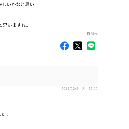
かしいかなと思い
いと思いますね。
報告
report
2017/12/5（火）11:20
した。