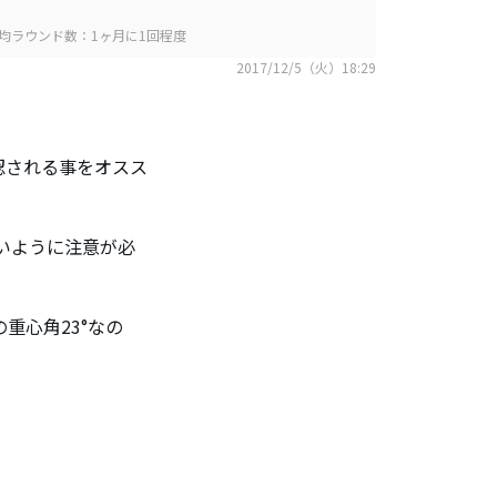
均ラウンド数：1ヶ月に1回程度
2017/12/5（火）18:29
認される事をオスス
いように注意が必
の重心角23°なの