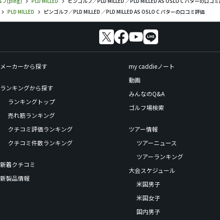
フ(ping)
PLD MILLED
ピンゴルフ／PLD MILLED ／PLD MILLED AS OSLO C パターの口コ
PLD MILLED
ピンゴルフ／PLD MILLED ／PLD MILLED AS OSLO C パターの口コミ評価
メーカーから探す
my caddieノート
動画
ランキングから探す
みんなのQ&A
ランキングトップ
ゴルフ場検索
売れ筋ランキング
クチコミ評価ランキング
ツアー情報
クチコミ件数ランキング
ツアーニュース
ツアーランキング
新着クチコミ
大会スケジュール
新製品情報
米国男子
米国女子
国内男子