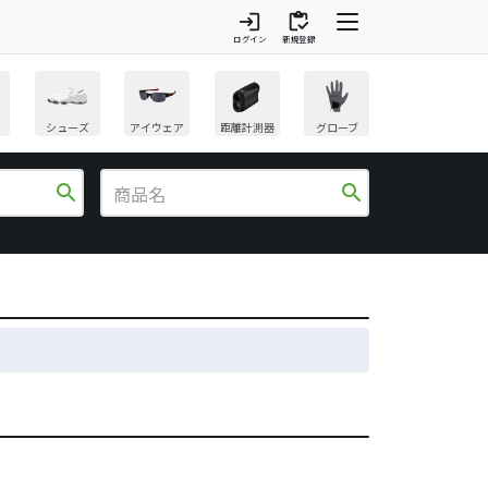
login
inventory
ログイン
新規登録
シューズ
アイウェア
距離計測器
グローブ
search
search