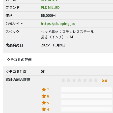
ブランド
PLD MILLED
価格
66,000円
公式サイト
https://clubping.jp/
スペック
ヘッド素材：ステンレススチール
長さ（インチ）：34
商品発売日
2025年10月9日
クチコミの評価
クチコミ件数
0件
累計の総合評価
0.0
star
7
star
6
star
5
star
4