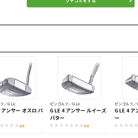
クチコミをする
／G Le
ピンゴルフ／G Le
ピンゴルフ／G
 4 アンサー オスロ パ
G LE 4 アンサー ルイーズ
G LE 4 
パター
ー
0.0
0.0