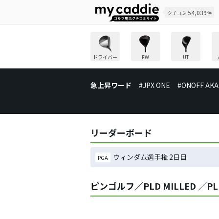
54,039
クチコミ
件
ドライバー
FW
UT
急上昇ワード
#JPX ONE
#ONOFF AKA
リーダーボード
ウィンダム選手権 2日目
PGA
ピンゴルフ／PLD MILLED ／PL