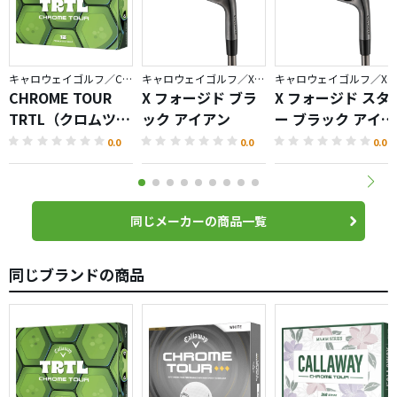
キャロウェイゴルフ／CHROME
キャロウェイゴルフ／X FORGED
キャロウェイゴルフ／X FORGED
CHROME TOUR
X フォージド ブラ
X フォージド スタ
TRTL（クロムツア
ック アイアン
ー ブラック アイア
ータートル）ボー
ン
0.0
0.0
0.0
ル
同じメーカーの商品一覧
同じブランドの商品