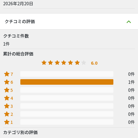
2026年2月20日
クチコミの評価
クチコミ件数
1件
累計の総合評価
6.0
star
7
0件
star
6
1件
star
5
0件
star
4
0件
star
3
0件
star
2
0件
star
1
0件
カテゴリ別の評価