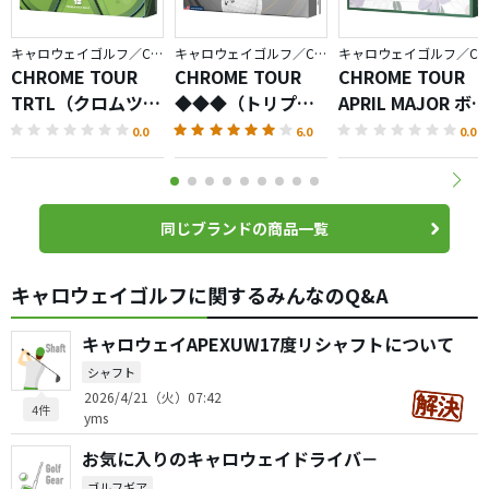
キャロウェイゴルフ／CHROME
キャロウェイゴルフ／CHROME
キャロウェイゴルフ／CHRO
CHROME TOUR
CHROME TOUR
CHROME TOUR
TRTL（クロムツア
◆◆◆（トリプル
APRIL MAJOR ボー
ータートル）ボー
ダイヤモンド）ボ
ル
0.0
6.0
0.0
ル
ール
同じブランドの商品一覧
キャロウェイゴルフに関するみんなのQ&A
キャロウェイAPEXUW17度リシャフトについて
シャフト
2026/4/21（火）07:42
4件
yms
お気に入りのキャロウェイドライバ－
ゴルフギア