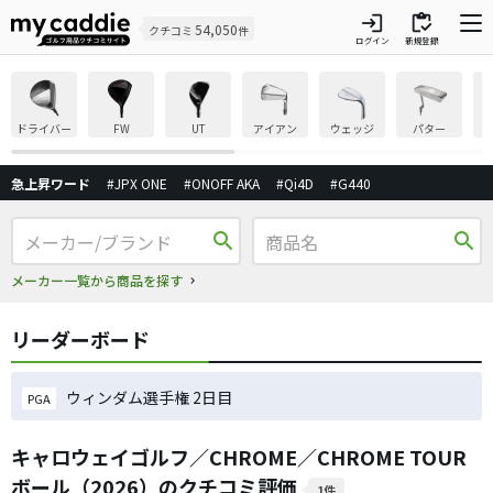
login
inventory
54,050
クチコミ
件
ログイン
新規登録
ドライバー
FW
UT
アイアン
ウェッジ
パター
急上昇ワード
#JPX ONE
#ONOFF AKA
#Qi4D
#G440
search
search
メーカー一覧から商品を探す
リーダーボード
ウィンダム選手権 2日目
PGA
キャロウェイゴルフ／CHROME／CHROME TOUR
ボール（2026）のクチコミ評価
1件