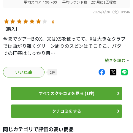
平均スコア：90～99
平均ラウンド数：2か月に1回程度
2026/4/28（火）09:46
6
【購入】
今までツアーBのX、又はXSを使ってて、Xは大きなクラブ
では曲がり難くグリーン周りのスピンはそこそこ、バター
での打感はしっかり目…
対してXSは流石にスピンが入り易くてミスショットすると
続きを読む
敏感に反応して曲がってしまう…
いいね
2
件
でもグリーン周りで止めたい時にしっかりスピンが入って
くれて止まる。
その中間所のボールはないかなとあれこれ試した結果、こ
すべてのクチコミを見る (1件)
れに行き付きました。
性能的には本当に中間所。
打感はXよりXS寄りの打感かな…
クチコミをする
耐久性に関してはツアーBに劣るかも知れないけど番手が大
きい程ロースビンになり小さくなると打感柔らかくスピン
同じカテゴリで評価の高い商品
もしっかり入ってくれる万能型のボールと感じます。