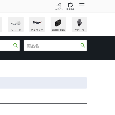
login
inventory
ログイン
新規登録
シューズ
アイウェア
距離計測器
グローブ
search
search