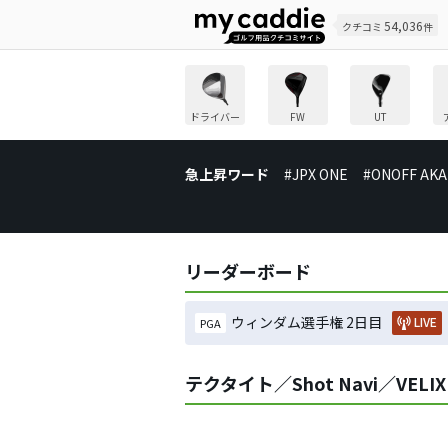
54,036
クチコミ
件
ドライバー
FW
UT
急上昇ワード
#JPX ONE
#ONOFF AKA
リーダーボード
ウィンダム選手権 2日目
LIVE
PGA
テクタイト／Shot Navi／VEL