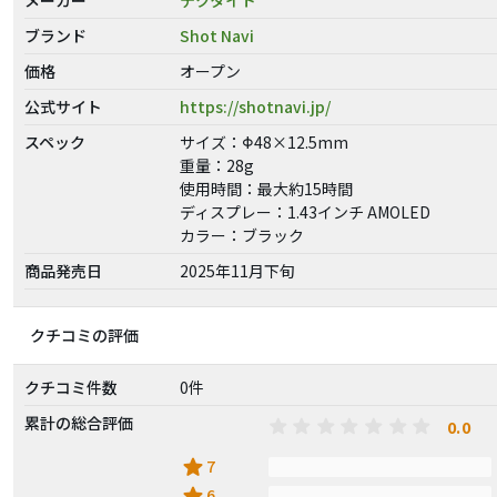
ブランド
Shot Navi
価格
オープン
公式サイト
https://shotnavi.jp/
スペック
サイズ：Φ48×12.5mm
重量：28g
使用時間：最大約15時間
ディスプレー：1.43インチ AMOLED
カラー：ブラック
商品発売日
2025年11月下旬
クチコミの評価
クチコミ件数
0件
累計の総合評価
0.0
star
7
star
6