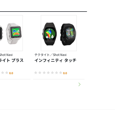
t Navi
テクタイト／Shot Navi
テクタイト／Shot N
ライト プラス
インフィニティ タッチ
エボルブ アル
0.0
0.0