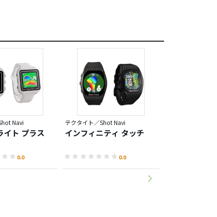
t Navi
テクタイト／Shot Navi
テクタイト／Shot N
ライト プラス
インフィニティ タッチ
エボルブ アル
0.0
0.0