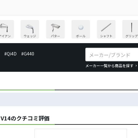
アイアン
ウェッジ
パター
ボール
シャフト
グリップ
#Qi4D
#G440
メーカー一覧から商品を探す
IX V14のクチコミ評価