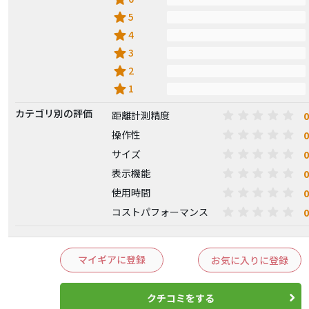
star
5
star
4
star
3
star
2
star
1
カテゴリ別の評価
0
距離計測精度
0
操作性
0
サイズ
0
表示機能
0
使用時間
0
コストパフォーマンス
マイギアに登録
お気に入りに登録
クチコミをする