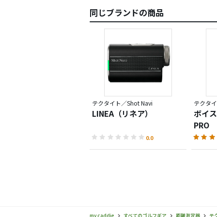
同じブランドの商品
テクタイト／Shot Navi
テクタイト
LINEA（リネア）
ボイス
PRO
0.0
my caddie
すべてのゴルフギア
距離測定器
テ