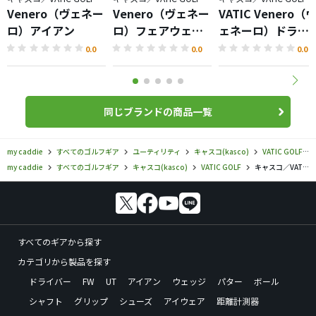
Venero（ヴェネー
Venero（ヴェネー
VATIC Venero（
ロ）アイアン
ロ）フェアウェイ
ェネーロ）ドライ
ウッド
バー
0.0
0.0
0.0
同じブランドの商品一覧
my caddie
すべてのゴルフギア
ユーティリティ
キャスコ(kasco)
VATIC GOLF
my caddie
すべてのゴルフギア
キャスコ(kasco)
VATIC GOLF
キャスコ／VATIC GOLF／Venero（ヴェネーロ）ハイブリッドの口コミ評価
すべてのギアから探す
カテゴリから製品を探す
ドライバー
FW
UT
アイアン
ウェッジ
パター
ボール
シャフト
グリップ
シューズ
アイウェア
距離計測器