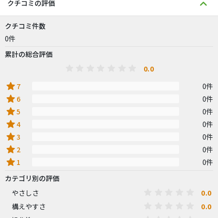
クチコミの評価
クチコミ件数
0件
累計の総合評価
0.0
star
7
0件
star
6
0件
star
5
0件
star
4
0件
star
3
0件
star
2
0件
star
1
0件
カテゴリ別の評価
0.0
やさしさ
0.0
構えやすさ