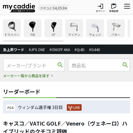
login
inventory
54,053
クチコミ
件
ログイン
新規登録
ドライバー
FW
UT
アイアン
ウェッジ
パター
急上昇ワード
#JPX ONE
#ONOFF AKA
#Qi4D
#G440
search
search
メーカー一覧から商品を探す
リーダーボード
ウィンダム選手権 3日目
LIVE
PGA
キャスコ／VATIC GOLF／Venero（ヴェネーロ）ハ
イブリッドのクチコミ評価